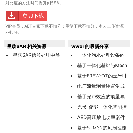
对比度的方法时间提升到58%。
VIP会员，AET专家下载不扣分；重复下载不扣分，本人上传资源
不扣分。
星载SAR 相关资源
wwei 的最新分享
星载SAR信号处理中等
一体化污水处理设备的
效速度的
智能电气系统设计与物联
基于一体化基站与Mesh
网监控平台开发
融合的新型产品覆盖方案
基于FREW-DT的玉米叶
研究与验证
片病害检测
电厂流量测量装置集成
化选型与工程应用
基于光声效应的痕量氟
化氢的传感技术研究
光伏-储能一体化智能控
制系统设计与实现
AED高压放电功率器件
选型方法及其工程应用
基于STM32的风扇性能