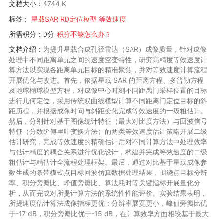
文档大小：
4744 K
标签：
星载SAR
RD定位模型
等效速度
所需积分：0分
积分不够怎么办？
文档介绍：
为提升星载合成孔径雷达（SAR）成像质量，针对成像
处理中不同距离单元之间的速度空变特性，研究高精度等效速度计
算方法以实现各距离单元目标的精准聚焦，并对等效速度计算流程
开展优化与改进。首先，依据星载 SAR 的距离方程、多普勒方程
及地球椭球模型方程，对成像中心时刻不同距离门采样位置的目标
进行几何定位，采用传统双曲线模型计算不同距离门定位目标的斜
距历程，并根据成像时间与斜距变化完成等效速度的一级粗估计。
然后，分别针对基于图像统计特征（最大对比度方法）与回波信号
特征（分数阶傅里叶变换方法）的两类等效速度估计策略开展二级
估计研究，完成等效速度的精确估计后对不同计算方法中处理效率
与估计精度的耦合关系进行优化设计，构建并完成等效速度的二级
粗估计与精估计全流程处理框架。最后，通过对比基于星载成像参
数生成的条带模式点目标回波仿真数据处理结果，围绕点目标分辨
率、积分旁瓣比、峰值旁瓣比、算法耗时等关键指标开展量化分
析，从而完成对所提计算方法的系统性性能评价。实验结果表明，
所提速度估计算法成像指标更优：分辨率展宽更小，峰值旁瓣比优
于-17 dB，积分旁瓣比优于-15 dB，在计算效率方面相较基于最大