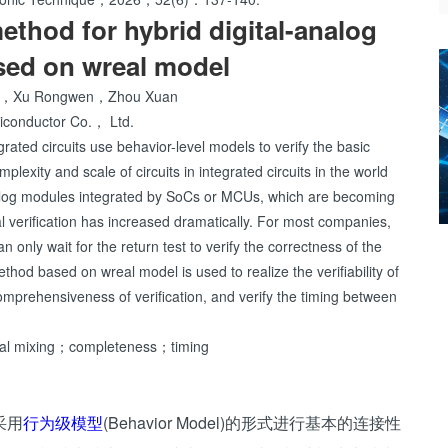
thod for hybrid digital-analog
ased on wreal model
ng，Xu Rongwen，Zhou Xuan
conductor Co.， Ltd.
grated circuits use behavior-level models to verify the basic
mplexity and scale of circuits in integrated circuits in the world
log modules integrated by SoCs or MCUs, which are becoming
 verification has increased dramatically. For most companies,
can only wait for the return test to verify the correctness of the
ethod based on wreal model is used to realize the verifiability of
omprehensiveness of verification, and verify the timing between
al mixing；completeness；timing
采用
行为级模型
(Behavior Model)的形式进行基本的连接性