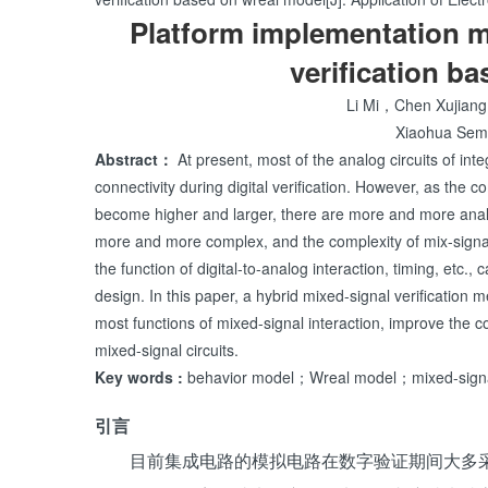
Platform implementation me
verification b
Li Mi，Chen Xujia
Xiaohua Semi
Abstract：
At present, most of the analog circuits of inte
connectivity during digital verification. However, as the co
become higher and larger, there are more and more ana
more and more complex, and the complexity of mix-signal
the function of digital-to-analog interaction, timing, etc., 
design. In this paper, a hybrid mixed-signal verification m
most functions of mixed-signal interaction, improve the c
mixed-signal circuits.
Key words :
behavior model；Wreal model；mixed-sign
引言
目前集成电路的模拟电路在数字验证期间大多