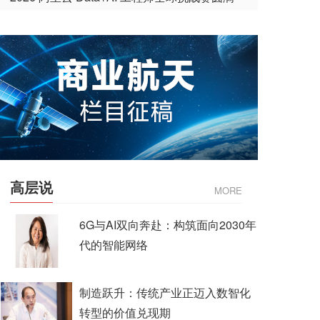
收官
高层说
MORE
6G与AI双向奔赴：构筑面向2030年
代的智能网络
制造跃升：传统产业正迈入数智化
转型的价值兑现期