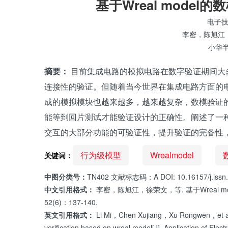
基于Wreal mode
电子
李密，陈旭江
小华
摘要：
目前集成电路的模拟电路在数字验证期间大多采用
连接性的验证。但随着当今世界在集成电路方面的电
成的模拟模块也越来越多，越来越复杂，数模验证
能等到回片测试才能验证设计的正确性。阐述了一种基于
交互的大部分功能的可验证性，提升验证的完备性
行为级模型
Wrealmodel
关键词：
中图分类号：
TN402 文献标志码：A DOI: 10.16157/j.issn.
中文引用格式：
李密，陈旭江，徐荣文，等. 基于Wreal m
52(6)：137-140.
英文引用格式：
Li Mi，Chen Xujiang，Xu Rongwen，et al. P
verification based on wreal model[J]. Application of E