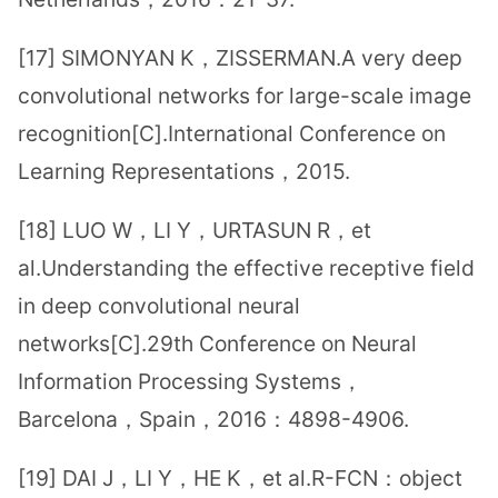
[17] SIMONYAN K，ZISSERMAN.A very deep
convolutional networks for large-scale image
recognition[C].International Conference on
Learning Representations，2015.
[18] LUO W，LI Y，URTASUN R，et
al.Understanding the effective receptive field
in deep convolutional neural
networks[C].29th Conference on Neural
Information Processing Systems，
Barcelona，Spain，2016：4898-4906.
[19] DAI J，LI Y，HE K，et al.R-FCN：object