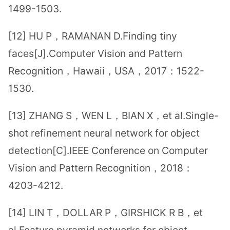
1499-1503.
[12] HU P，RAMANAN D.Finding tiny
faces[J].Computer Vision and Pattern
Recognition，Hawaii，USA，2017：1522-
1530.
[13] ZHANG S，WEN L，BIAN X，et al.Single-
shot refinement neural network for object
detection[C].IEEE Conference on Computer
Vision and Pattern Recognition，2018：
4203-4212.
[14] LIN T，DOLLAR P，GIRSHICK R B，et