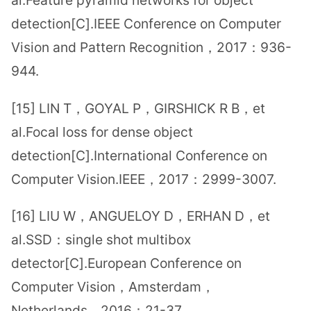
al.Feature pyramid networks for object
detection[C].IEEE Conference on Computer
Vision and Pattern Recognition，2017：936-
944.
[15] LIN T，GOYAL P，GIRSHICK R B，et
al.Focal loss for dense object
detection[C].International Conference on
Computer Vision.IEEE，2017：2999-3007.
[16] LIU W，ANGUELOY D，ERHAN D，et
al.SSD：single shot multibox
detector[C].European Conference on
Computer Vision，Amsterdam，
Netherlands，2016：21-37.