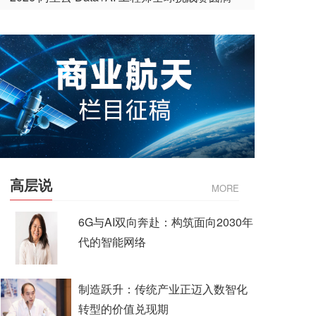
收官
高层说
MORE
6G与AI双向奔赴：构筑面向2030年
代的智能网络
制造跃升：传统产业正迈入数智化
转型的价值兑现期