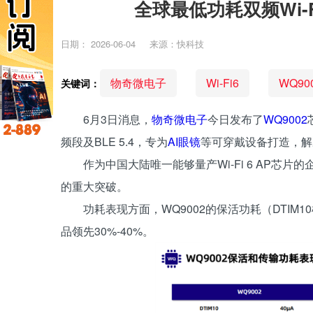
全球最低功耗双频Wi-
日期：
2026-06-04
来源：快科技
物奇微电子
Wi-Fi6
WQ90
关键词：
6月3日消息，
物奇微电子
今日发布了
WQ9002
频段及BLE 5.4，专为
AI眼镜
等可穿戴设备打造，解决
作为中国大陆唯一能够量产Wi-Fi 6 AP
的重大突破。
功耗表现方面，WQ9002的保活功耗（DTIM
品领先30%-40%。