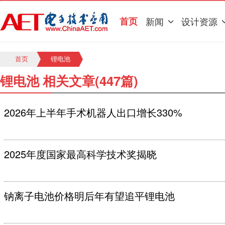
首页
新闻
设计资源
首页
锂电池
锂电池 相关文章(447篇)
2026年上半年手术机器人出口增长330%
2025年度国家最高科学技术奖揭晓
钠离子电池价格明后年有望追平锂电池