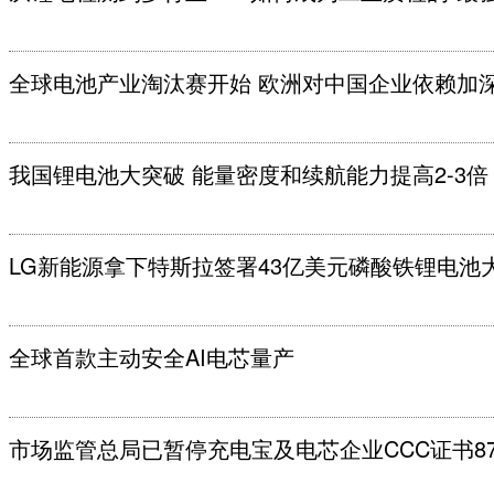
全球电池产业淘汰赛开始 欧洲对中国企业依赖加
我国锂电池大突破 能量密度和续航能力提高2-3倍
LG新能源拿下特斯拉签署43亿美元磷酸铁锂电池
全球首款主动安全AI电芯量产
市场监管总局已暂停充电宝及电芯企业CCC证书87