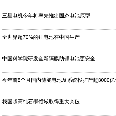
三星电机今年将率先推出固态电池原型
全世界超70%的锂电池在中国生产
中国科学院研发全新隔膜助锂电池更安全
今年前8个月国内储能电池及系统投扩产超3000亿
我国超高纯石墨领域取得重大突破