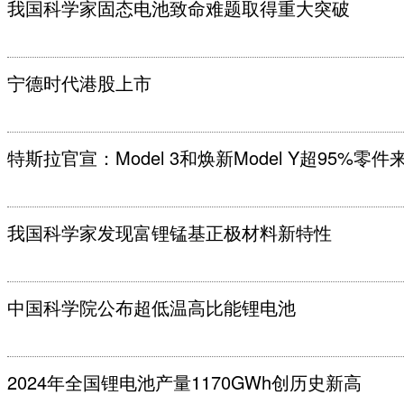
我国科学家固态电池致命难题取得重大突破
宁德时代港股上市
特斯拉官宣：Model 3和焕新Model Y超95%零
我国科学家发现富锂锰基正极材料新特性
中国科学院公布超低温高比能锂电池
2024年全国锂电池产量1170GWh创历史新高