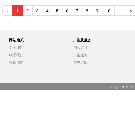
<
1
2
3
4
5
6
7
8
9
10
…
>
网站相关
广告及服务
关于我们
内容许可
联系我们
广告服务
投稿须知
杂志订阅
Copyright © 20