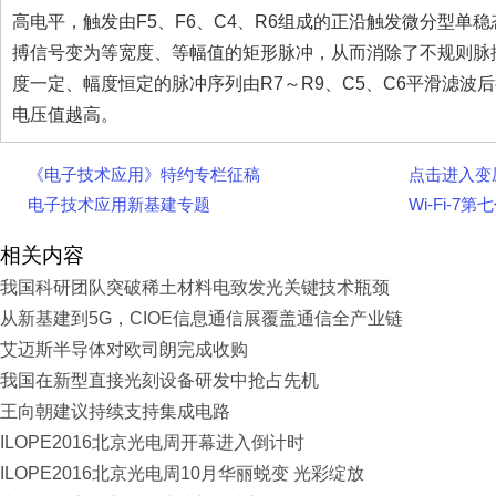
高电平，触发由F5、F6、C4、R6组成的正沿触发微分型单稳
搏信号变为等宽度、等幅值的矩形脉冲，从而消除了不规则脉搏
度一定、幅度恒定的脉冲序列由R7～R9、C5、C6平滑滤
电压值越高。
《电子技术应用》特约专栏征稿
点击进入变
电子技术应用新基建专题
Wi-Fi-
相关内容
我国科研团队突破稀土材料电致发光关键技术瓶颈
从新基建到5G，CIOE信息通信展覆盖通信全产业链
艾迈斯半导体对欧司朗完成收购
我国在新型直接光刻设备研发中抢占先机
王向朝建议持续支持集成电路
ILOPE2016北京光电周开幕进入倒计时
ILOPE2016北京光电周10月华丽蜕变 光彩绽放