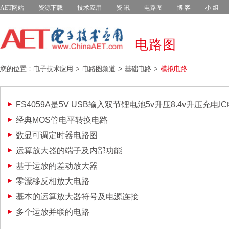
AET网站
资源下载
技术应用
资 讯
电路图
博 客
小 组
电路图
您的位置：电子技术应用
电路图频道
基础电路
模拟电路
FS4059A是5V USB输入双节锂电池5v升压8.4v升压充电I
经典MOS管电平转换电路
数显可调定时器电路图
运算放大器的端子及内部功能
基于运放的差动放大器
零漂移反相放大电路
基本的运算放大器符号及电源连接
多个运放并联的电路