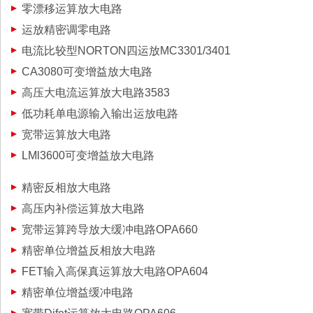
零漂移运算放大电路
运放精密调零电路
电流比较型NORTON四运放MC3301/3401
CA3080可变增益放大电路
高压大电流运算放大电路3583
低功耗单电源输入输出运放电路
宽带运算放大电路
LMl3600可变增益放大电路
精密反相放大电路
高压内补偿运算放大电路
宽带运算跨导放大缓冲电路OPA660
精密单位增益反相放大电路
FET输入高保真运算放大电路OPA604
精密单位增益缓冲电路