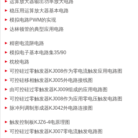
运算放大器输出功率放大电路
稳压用运算放大器基本电路
模拟电路PWM的实现
达林顿管的典型应用电路
精密电流阱电路
模拟电子基本电路集35/90
枕校电路
可控硅过零触发器KJ008作为零电流触发应用电路图
可控硅移相触发器KJ005外电路接线图
由可控硅过零触发器KJ009组成的应用电路图
可控硅过零触发器KJ008作为应用零电压触发电路图
脉冲列调制形成器KJ042外电路连接图
触发控制板KJZ6-4电原理图
可控硅过零触发器KJ007零电流触发电路图