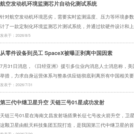
航空发动机环境监测芯片自动化测试系统
种严格的“先时间、后变量”的串行双轴注意力编码器。两者相
潜能，而串行级联机制则确保了在时序先验下精准解耦变量耦合。在火
针对航空发动机环境恶劣，需要实时监测温度、压力等环境参数
Laboratory，MSL）数据集上的实验与统计显著性检验表
计了一款定制化环境监测芯片测试系统，并通过软硬件设计和上
F1平均期望极显著地提升了约4.4%，基于点调整（Point Adjustm
发动机环境监测芯片自动化测试系统。此系统可以实现航空发动
发表于：2026/8/5
the Curve，AUC）提升了约1.2%，证明了该协同机制在
下的芯片通信能力测试要求。环境监测芯片在标准工况下，能实
从零件设备到员工 SpaceX被曝正剥离中国因素
功能。实验结果表明，航空发动机环境监测芯片可以满足国产航
7月31日消息，《日经亚洲》援引多位业内消息人士消息称，美国
举措，力求自身运营体系与整条供应链彻底剥离所有中国相关要
发表于：2026/7/31
第三代中继卫星升空 天链三号01星成功发射
天链三号01星在海南文昌发射场搭乘长征七号改火箭升空，卫
这颗卫星由航天科技集团五院打造，是我国第三代中继卫星的首
发表于：2026/7/30