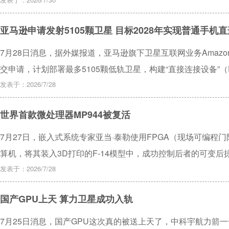
人航天器提供数据中继和测控服务，为中低轨道资源卫星提供数
亚马逊申请发射5105颗卫星 目标2028年实现普通手机
7月28日消息，据外媒报道，亚马逊旗下卫星互联网业务Amazo
交申请，计划部署最多5105颗低轨卫星，构建“直接连接设备”
接叫板马斯克旗下星链的直连手机服务。
发表于：2026/7/28
世界首款微处理器MP944被复活
7月27日，嵌入式系统专家亚当·泰勒使用FPGA（现场可编程门
算机，将其装入3D打印的F-14模型中，成功控制后者的可变后掠
1970年6月随F-14服役，比1971年11月问世的英特尔4004
发表于：2026/7/28
界首款微处理器，性能较英特尔4004快约8倍。亚当·泰勒基于Spar
国产GPU上天 算力卫星成功入轨
片，目前该项目的全部代码和文档已公开在GitHub，供全球开
7月25日消息，国产GPU这次真的被送上天了，中科宇航力箭