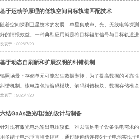
间。针对该方法展开研究，提出一种面向几何图形因子的接入点（Acc
基于运动学原理的低轨空间目标轨道匹配技术
分析测距误差与几何精度因子的传播关系，建立定位误差的优化
Rosen梯度投影法在矩形舱内空间中求得不同AP数量下的最
随着空间探测卫星技术的发展，单星集成声、光、无线电等探测
低几何图形因子的影响，进而提高定位精度，为舱内定位系统的
好的情报效益。一种典型应用就是将目标辐射信号与目标轨道进
低轨空间目标轨道匹配技术，即利用搭载的光学成像设备确定的
发表于：2026/7/23
无线电设备截获的单通道信号采集数据，完成目标辐射信号与目
基于动态自刷新和扩展汉明的纠错机制
定程度上解决了图像目标情报和信号目标情报的关联问题。
辐照场景下存储单元可能发生数据翻转，为了提高数据的可靠性
纠错机制。该电路包括编码模块、解码纠错模块、数据存储模块
以及较低的动态功耗。采用Verilog硬件描述语言实现并搭建
发表于：2026/7/23
有效纠正单比特错误、检测上报双比特错误，提高了存储单元的
六结GaAs激光电池的设计与制备
量应用，通过了辐照翻转实验，验证了该机制的有效性。
针对现有激光电池输出电压较低，难以满足电子设备供电需求的
用多结子电池垂直堆叠结构，通过隧道结连接6个子电池实现子