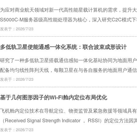
FPGA加固技术，高级综合（HLS）约束可对FPGA进行功能
为应对商业航天领域对新一代高性能星载计算机的需求，提升大
局部加固设计，有效降低了逻辑复杂的FPGA加固的时间成本及
S5000C-M服务器级高性能处理器为核心，深入研究C2C模式下
基于RAS的动态监测技术，研制基于双CPU模式的高性能信息处
发表于：2026/7/23
新、高性能计算及安全特性方面的优势，详细设计了S5000C
多低轨卫星使能通感一体化系统：联合波束成形设计
构建高可靠启动链、安全存储分区、固件完整性校验等关键技术
处理器内存错误、总线传输异常、故障隔离等关键指标的监测方
研究了一种多低轨卫星搭载通信感知一体化基站协同为地面用户
应用具有重要指导意义。
配备均匀线性阵列天线，每颗卫星在与各自服务的地面用户通信
感知。在这种场景下，论文的目标是通过联合设计多低轨卫星的
发表于：2026/7/23
概率，同时确保地面用户处的信干噪比约束以及卫星最大发射功
基于几何图形因子的Wi-Fi舱内定位布局优化
具有高度的非凸性。为此，提出了一种基于半正定松弛的优化算
式验证了所提方案相较于其他方案的性能优势，这表明了所提发
飞机舱内定位技术在导航定位、物资监管及紧急救援等领域具有重
感知性能间的权衡。
（Received Signal Strength Indicator ， RS
的重要方向。其中，基于RSSI与距离衰减模型的定位方法操
发表于：2026/7/23