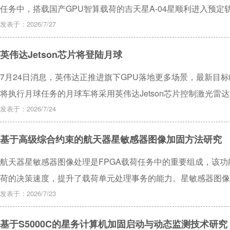
任务中，搭载国产GPU智算载荷的吉天星A-04星顺利进入预
发表于：2026/7/27
英伟达Jetson芯片将登陆月球
7月24日消息，英伟达正推进旗下GPU落地更多场景，最新目标瞄准月
将执行月球任务的月球车将采用英伟达Jetson芯片控制激光
陆月球表面的GPU。英伟达已和首家成功实现机器人月球软着陆的私营公司
发表于：2026/7/24
Jetson平台将部署在环月卫星上本地处理月球图像，辅助绘
基于高级综合约束的航天器星敏感器图像加固方法研究
多数航天GPU仅部署在受地球磁场保护的近地轨道，月球的强
求，相关方正验证芯片在该环境下的稳定运行能力，后续将支撑
航天器星敏感器图像处理是FPGA载荷任务中的重要组成，该
荷的决策速度，提升了载荷单元处理事务的能力。星敏感器图像
对FPGA星上图像处理的效率和实时性发挥着至关重要的作用
发表于：2026/7/23
较多的存储资源和FPGA硬件资源，而传统的三模冗余（TMR
基于S5000C的星务计算机加固启动与动态监测技术研究
重点，资源消耗高，性能削弱大难以满足当前的任务需求。提出