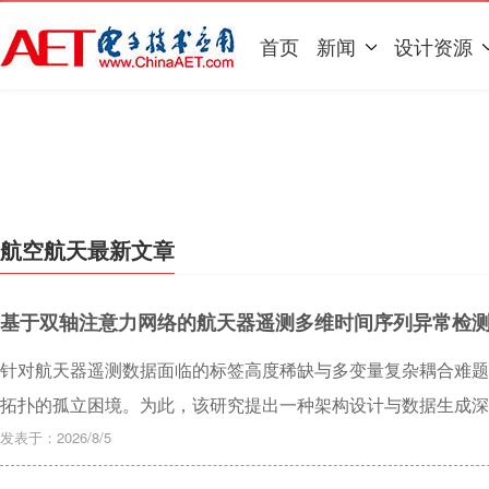
首页
新闻
设计资源
航空航天最新文章
基于双轴注意力网络的航天器遥测多维时间序列异常检
针对航天器遥测数据面临的标签高度稀缺与多变量复杂耦合难题
拓扑的孤立困境。为此，该研究提出一种架构设计与数据生成深度
一方面，构建了包含时序软替换与变量空间拓扑破坏的混合数据降级模块（Hy
发表于：2026/8/5
Module，HDDM），以合成物理意义上的多维逻辑异常；另