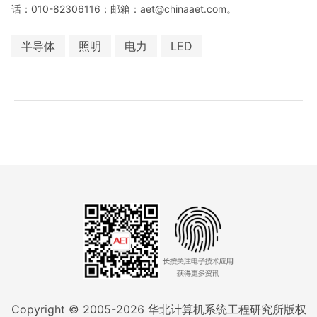
话：010-82306116；邮箱：aet@chinaaet.com。
半导体
照明
电力
LED
Copyright © 2005-
2026
华北计算机系统工程研究所版权