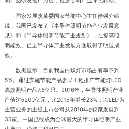
明产品研发推广力度，推进照明产业绿色转型。
国家发展改革委国家节能中心主任徐强介绍
说，我国已发布了《半导体照明节能产业发展意
见》和《半导体照明节能产业规划》，在提高照
明能效、促进半导体产业发展方面取得了明显成
效。
数据显示，目前我国白炽灯市场占有率不到
5%。通过实施节能产品惠民工程推广节能灯
LED
高效照明产品7.8亿只。2016年，半导体照明产业
产值达5200亿元，比2015年增长23%；以LED为
主营业务的主板上市公司从2010年的2家发展到
35家。中国已经成为全球最大的半导体照明产业
生产国、消费国和出口国。