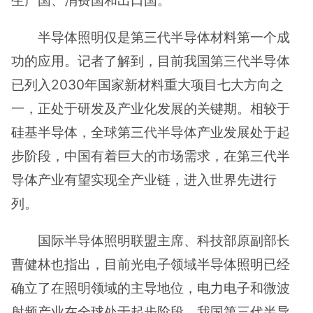
半导体照明仅是第三代半导体材料第一个成
功的应用。记者了解到，目前我国第三代半导体
已列入2030年国家新材料重大项目七大方向之
一，正处于研发及产业化发展的关键期。相较于
硅基半导体，全球第三代半导体产业发展处于起
步阶段，中国有着巨大的市场需求，在第三代半
导体产业有望实现全产业链，进入世界先进行
列。
国际半导体照明联盟主席、科技部原副部长
曹健林也指出，目前光电子领域半导体照明已经
确立了在照明领域的主导地位，
电力
电子和微波
射频产业在全球处于起步阶段。我国第三代半导