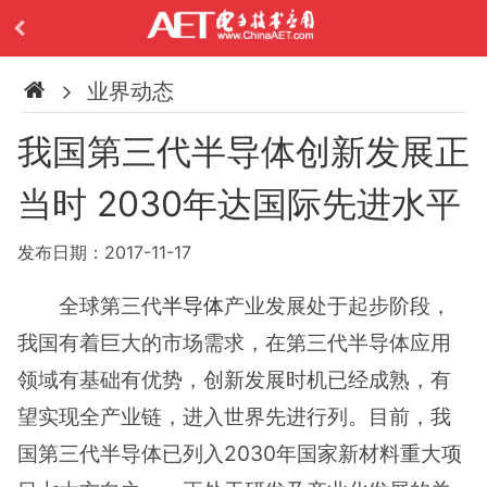
业界动态
我国第三代半导体创新发展正
当时 2030年达国际先进水平
发布日期：2017-11-17
全球第三代
半导体
产业发展处于起步阶段，
我国有着巨大的市场需求，在第三代半导体应用
领域有基础有优势，创新发展时机已经成熟，有
望实现全产业链，进入世界先进行列。目前，我
国第三代半导体已列入2030年国家新材料重大项