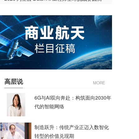
收官
高层说
MORE
6G与AI双向奔赴：构筑面向2030年
代的智能网络
制造跃升：传统产业正迈入数智化
转型的价值兑现期