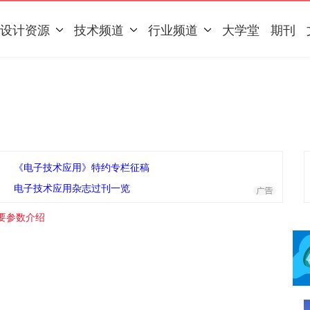
设计资源
技术频道
行业频道
大学堂
期刊
《电子技术应用》特约专栏征稿
电子技术应用杂志过刊一览
要参数介绍