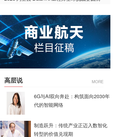
收官
高层说
MORE
6G与AI双向奔赴：构筑面向2030年
代的智能网络
制造跃升：传统产业正迈入数智化
转型的价值兑现期