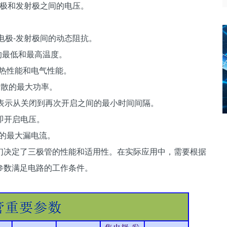
集电极和发射极之间的电压。
集电极-发射极间的动态阻抗。
作的最低和最高温度。
其热性能和电气性能。
耗散的最大功率。
参数，表示从关闭到再次开启之间的最小时间间隔。
，即开启电压。
下的最大漏电流。
们决定了三极管的性能和适用性。在实际应用中，需要根据
参数满足电路的工作条件。