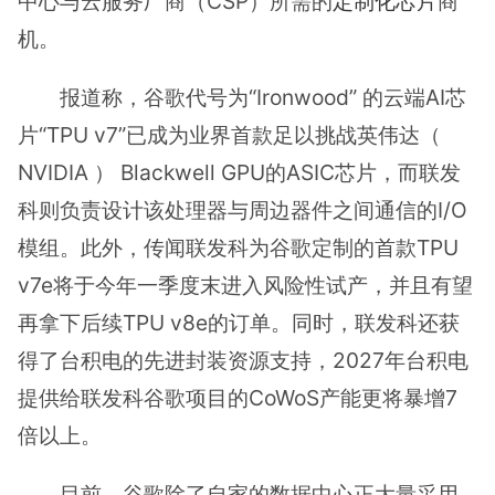
中心与云服务厂商（CSP）所需的
定制化芯片
商
机。
报道称，谷歌代号为“Ironwood” 的云端AI芯
片“TPU v7”已成为业界首款足以挑战英伟达（
NVIDIA ） Blackwell GPU的ASIC芯片，而联发
科则负责设计该处理器与周边器件之间通信的I/O
模组。此外，传闻联发科为谷歌定制的首款TPU
v7e将于今年一季度末进入风险性试产，并且有望
再拿下后续TPU v8e的订单。同时，联发科还获
得了台积电的先进封装资源支持，2027年台积电
提供给联发科谷歌项目的CoWoS产能更将暴增7
倍以上。
目前，谷歌除了自家的数据中心正大量采用