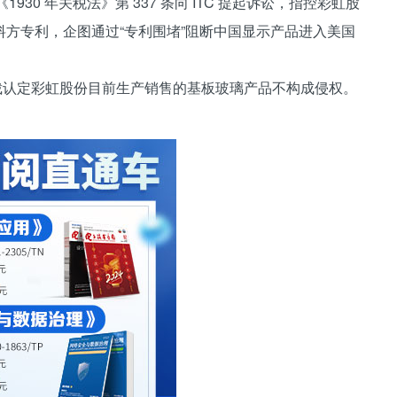
《1930 年关税法》第 337 条向 ITC 提起诉讼，指控彩虹股
方专利，企图通过“专利围堵”阻断中国显示产品进入美国
TC 初裁认定彩虹股份目前生产销售的基板玻璃产品不构成侵权。