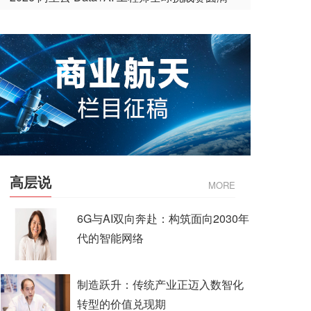
收官
高层说
MORE
6G与AI双向奔赴：构筑面向2030年
代的智能网络
制造跃升：传统产业正迈入数智化
转型的价值兑现期