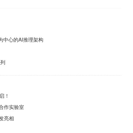
构
存为中心的AI推理架构
行列
开启！
合作实验室
发亮相