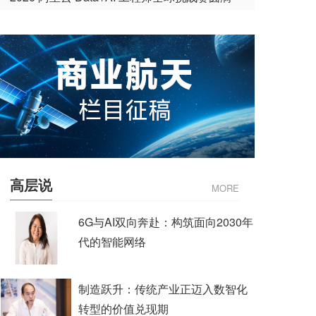
收官
高层说
MORE
6G与AI双向奔赴：构筑面向2030年
代的智能网络
制造跃升：传统产业正迈入数智化
转型的价值兑现期