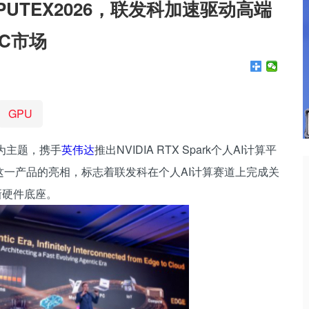
COMPUTEX2026，联发科加速驱动高端
PC市场
GPU
its”为主题，携手
英伟达
推出NVIDIA RTX Spark个人AI计算平
这一产品的亮相，标志着联发科在个人AI计算赛道上完成关
全新硬件底座。