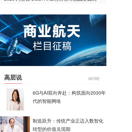
收官
高层说
MORE
6G与AI双向奔赴：构筑面向2030年
代的智能网络
制造跃升：传统产业正迈入数智化
转型的价值兑现期