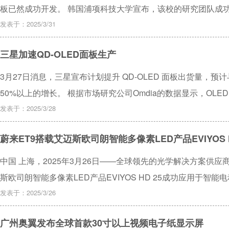
板已然成功开发。 韩国浦项科技大学宣布，该校的研究团队成
智能手机型有机发光二极管（OLED）面板。 这款OLED面
发表于：2025/3/31
由改变形状，而且这一形状的改变完全通过电信号来精准实现。
三星加速QD-OLED面板生产
3月27日消息，三星宣布计划提升 QD-OLED 面板出货量，预计与 
50%以上的增长。 根据市场研究公司Omdia的数据显示，OL
2021 年至 2024 年，每年的增长率接近 300%，凸显了 LCD 
发表于：2025/3/28
蔚来ET9搭载艾迈斯欧司朗智能多像素LED产品EVIYOS H
中国 上海，2025年3月26日——全球领先的光学解决方案供应
斯欧司朗智能多像素LED产品EVIYOS HD 25成功应用于智能
发表于：2025/3/26
广州奥翼发布全球首款30寸以上视频电子纸显示屏