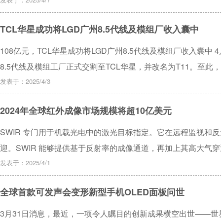
OLED领域的竞争愈发激烈。 三星在诉状中称，京东方通过挖
供应链中的公司勾结等方式，窃取其OLED技术，用于成都8.6代线建设和
TCL华星成功将LGD广州8.5代线及模组厂收入囊中
AR/VR设备的关键显示技术，三星显然不愿看到京东方在这一
108亿元，TCL华星成功将LGD广州8.5代线及模组厂收入囊中 4月
8.5代线及模组工厂正式交割至TCL华星，并改名为T11。至此，T
和2条10.5代LCD产线。
发表于：2025/4/3
2024年全球红外成像市场规模将超10亿美元
SWIR 专门用于机载光电中的激光目标指定。它在远程监视和反
迎。SWIR 能够提供基于反射率的成像通道，再加上其高大气
值。
发表于：2025/4/1
全球首款可发声会变形新型手机OLED面板问世
3月31日消息，最近，一项令人瞩目的创新成果横空出世——世