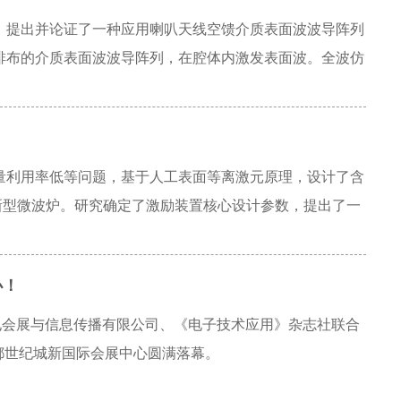
 dBi的圆极化增益。优异的性能使其极为契合海上高速移动目标
，提出并论证了一种应用喇叭天线空馈介质表面波波导阵列
备的应用范围与实用效能。
排布的介质表面波波导阵列，在腔体内激发表面波。全波仿
善了加热均匀性，其均匀区域覆盖能力优于经典直接馈电方
及负载（1 000 mL水）条件下，腔内电场分布均匀，能
为解决微波加热均匀性问题提供了一种结构简单、功率容量
量利用率低等问题，基于人工表面等离激元原理，设计了含
新型微波炉。研究确定了激励装置核心设计参数，提出了一
5 GHz中心频率下可激励出均匀表面波，腔体内横向电场
~2.46 GHz工作频段内反射系数小于-10 dB，空载及不同负
办！
实该微波炉有效改善了传统微波炉的驻波缺陷，样机能效达
微波炉的结构设计与性能优化提供了新的方案和实验依据。
电会展与信息传播有限公司、《电子技术应用》杂志社联合
成都世纪城新国际会展中心圆满落幕。