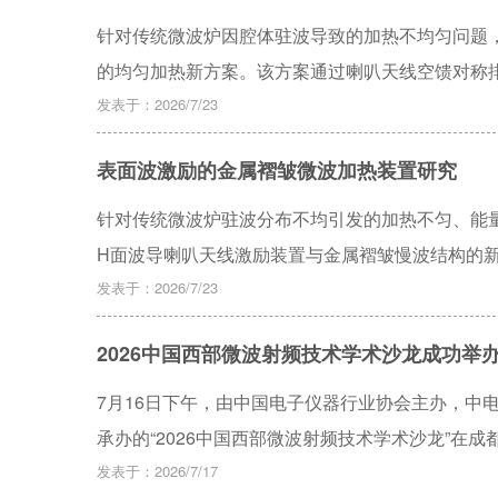
0~90°增益波动小于2 dB，在低仰角具有大于8
针对传统微波炉因腔体驻波导致的加热不均匀问题
遥测信号的接收需求，极大地拓展了便携式遥测设
的均匀加热新方案。该方案通过喇叭天线空馈对称
真结果表明，在2.45 GHz频点，该方案显著改
发表于：2026/7/23
案。进一步构建的小型化微波炉模型仿真显示，在空载
表面波激励的金属褶皱微波加热装置研究
量吸收效率高，工作频段内驻波比小于3。该研究
高、易于工程集成的创新技术路径。
针对传统微波炉驻波分布不均引发的加热不匀、能
H面波导喇叭天线激励装置与金属褶皱慢波结构的
种阵列式金属褶皱结构。经仿真验证，该结构在2.4
发表于：2026/7/23
均匀性宽度达210 mm，纵向高度达150 mm，2.45
2026中国西部微波射频技术学术沙龙成功举
载条件下均能实现均匀加热。制作样机实测后，证
52%，加热均匀性与能量利用率表现良好，为新型
7月16日下午，由中国电子仪器行业协会主办，中
承办的“2026中国西部微波射频技术学术沙龙”在
发表于：2026/7/17