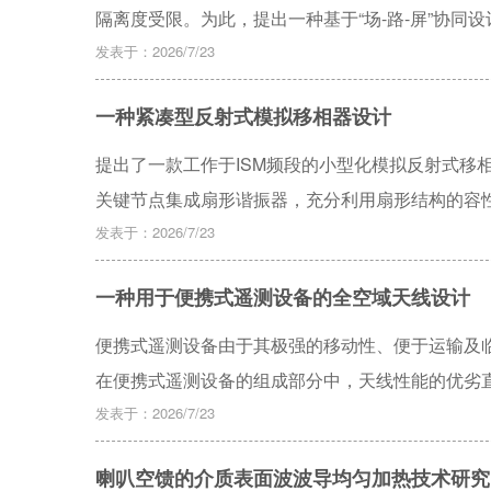
凑的优点。
隔离度受限。为此，提出一种基于“场-路-屏”协同
术：减薄关键介质层增强垂直场约束；优化共面接
发表于：2026/7/23
度过孔阵列构建三维电磁屏蔽墙。通过三维电磁仿真与实
一种紧凑型反射式模拟移相器设计
方法将端口间隔离度由67 dB提升至8 3dB以上，改
滤波模块及无源滤波器的封装与电磁兼容设计提供
提出了一款工作于ISM频段的小型化模拟反射式移相
关键节点集成扇形谐振器，充分利用扇形结构的容
比传统结构尺寸减小达23 %。实测数据显示，在2.4 GH
发表于：2026/7/23
围内，插入损耗优于2.3 dB且波动小于1 dB，回
一种用于便携式遥测设备的全空域天线设计
构简化的特点，在工业传感、智能家居及短距离通
便携式遥测设备由于其极强的移动性、便于运输及
在便携式遥测设备的组成部分中，天线性能的优劣
场景起着决定性作用。现有的便携式遥测设备大多
发表于：2026/7/23
等特殊场景下加装使用时，局限性十分显著。鉴于
喇叭空馈的介质表面波波导均匀加热技术研究
的相控阵天线。经仿真测试以及实际应用验证，该天线实