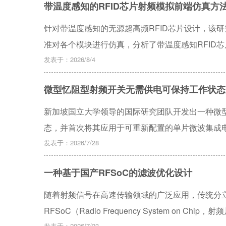
带温度感知的RFID芯片射频模拟前端仿真方
功分器工作频率覆盖8~12 GHz,带内回波损耗小于-1
为0.93 mm×1.09 mm。
针对带温度感知的无源超高频RFID芯片设计，该研
准对各个模块进行仿真，分析了带温度感知RFID芯
生激励信号验证无源超高频RFID芯片的功能，进
发表于：2026/8/4
微型忆阻型射频开关无需供电可保持工作状态
新加坡国立大学领导的国际研究团队开发出一种微
态，并首次将其应用于可重新配置的单片微波集成电
5G和6G射频芯片向更小尺寸、更低功耗方向发展
发表于：2026/7/28
一种基于国产RFSoC的滤波优化设计
随着射频信号在高速传输领域的广泛应用，传统分
RFSoC（Radio Frequency System o
发表于：2026/7/23