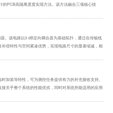
设计的PCB高隔离度度实现方法。该方法融合三项核心技
地间距抑制同层横向耦合；采用工艺可实现的最小间距高密
物测试验证表明，在1.6~2.1 GHz频段内，协同设计
善超过16 dB，且插入损耗变化小于0.1 dB。该方法为射频
了可量化工程参考。
器。该电路以3 dB定向耦合器为基础拓扑，通过在传输线
性补偿特性与空间紧凑优势，实现电路尺寸的显著缩减，相
z~2.5 GHz频带内，该移相器相移量稳定在173 °±2 °范
波损耗在全调谐范围内均大于15 dB。该器件兼具小型化与结
信等应用场景中展现出良好的实用价值。
临时加装等特性，可为测控任务提供有力的补充接收支持。
直接关乎整个系统的性能优劣，同时对系统所能适用的应用
配备定向天线，这类天线波束覆盖范围较窄，在船上动平台
此，利用多天线组阵信号合成技术，设计出一款全空域覆盖
现方位0~360°、俯仰0~90°的空域覆盖，在俯仰