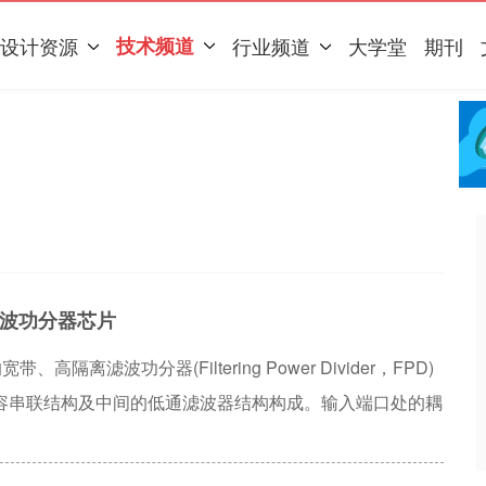
设计资源
技术频道
行业频道
大学堂
期刊
波功分器芯片
滤波功分器(Filtering Power Divider，FPD)
容串联结构及中间的低通滤波器结构构成。输入端口处的耦
磁耦合结构的低通滤波器与输出端口处的耦合线、电容串联
的电阻实现了FPD芯片的高隔离度。测试结果表明，该滤波