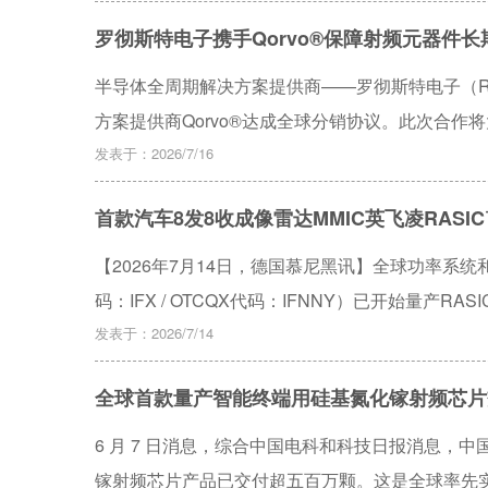
罗彻斯特电子携手Qorvo®保障射频元器件
半导体全周期解决方案提供商——罗彻斯特电子（Rochest
方案提供商Qorvo®达成全球分销协议。此次合作
方案的便捷性，重点聚焦供应长期稳定性及全生命
发表于：2026/7/16
首款汽车8发8收成像雷达MMIC英飞凌RASIC™
【2026年7月14日，德国慕尼黑讯】全球功率系
码：IFX / OTCQX代码：IFNNY）已开始量产RAS
发器使英飞凌在快速扩张的汽车4D与高清成像雷达
发表于：2026/7/14
全球首款量产智能终端用硅基氮化镓射频芯片
6 月 7 日消息，综合中国电科和科技日报消息，中
镓射频芯片产品已交付超五百万颗。这是全球率先