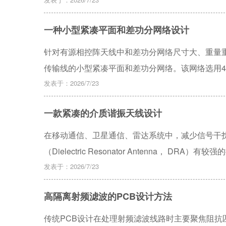
RFSoC的滤波优化处理展开研究，提出一种利用SU
方案，实验证明该方案在滤波效果与传统FIR滤波
一种小型紧凑平面和差功分网络设计
化射频系统的优化设计提供理论与实践参考，具有
针对有源相控阵天线中和差功分网络尺寸大、重量
传输线的小型紧凑平面和差功分网络。该网络选用4个三分
32的功率分配；和差器与功分器采用共平面设计，
发表于：2026/7/23
0.2 dB，相位一致性（RMS）优于4°，俯仰面和
一款紧凑的介质谐振天线设计
小于1.8。实物样件具有结构紧凑、体积小、重量
天线中。
在移动通信、卫星通信、雷达系统中，减少信号干
（Dielectric Resonator Antenna，
基于叠加原理，同时激发低阶DRA模式和缝隙模式
发表于：2026/7/23
数的基板附着在DRA上，降低DRA模式的谐振频
高隔离射频滤波的PCB设计方法
播，从而改变方向性和旁瓣电平。最终设计了一款工作
示该天线的辐射模式在E和H平面上都是平顶的，
传统PCB设计在处理射频滤波线路时主要聚焦阻