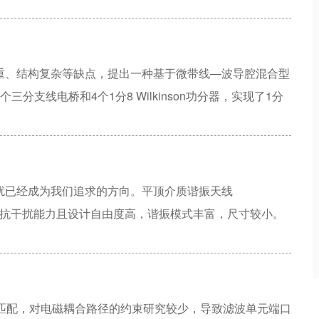
PERDSP对国产化RFSoC采样后的高速数据进行滤波的
相当的基础上，能大量降低DSP等硬件资源的用量，为国产
重要的工程意义。
重、结构复杂等缺点，提出一种基于微带线—波导腔混合型
支线电桥和4个1分8 Wilkinson功分器，实现了1分
工作于Ku频段。测试结果表明：幅度一致性（RMS）优于
方位面差波束零深大于20 dB，各端口电压驻波比（VSWR）
轻、易于加工制作等优点，可广泛应用于机载、弹载相控阵
扰已经成为我们追求的方向。平顶介质谐振天线
 DRA）有较强的抗干扰能力且设计自由度高，谐振模式丰富，尺寸较小。
，在E和H平面上获得平顶方向图，并且将两个较高介电常
率，同时在基板周围添加金属壁包围介质，限制电磁场的传
在3.0 GHz具有平顶辐射模式的紧凑介质谐振天线，显
与其他平顶天线相比，所提出的天线具有结构简单、尺寸紧
抗匹配，对电磁耦合路径的约束研究较少，导致滤波单元端口