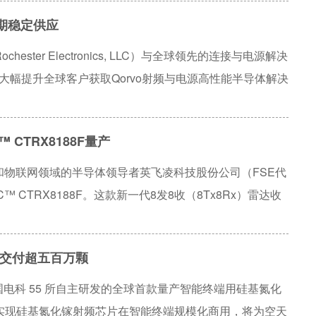
长期稳定供应
er Electronics, LLC）与全球领先的连接与电源解决
将大幅提升全球客户获取Qorvo射频与电源高性能半导体解决
周期支持服务。
 CTRX8188F量产
统和物联网领域的半导体领导者英飞凌科技股份公司（FSE代
IC™ CTRX8188F。这款新一代8发8收（8Tx8Rx）雷达收
市场中处于领先地位。
交付超五百万颗
国电科 55 所自主研发的全球首款量产智能终端用硅基氮化
实现硅基氮化镓射频芯片在智能终端规模化商用，将为空天