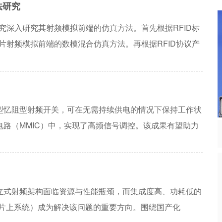
法研究
5 dB,典型带内插损小于2 dB,隔离度大于24 dB。芯片尺寸
究深入研究其射频模拟前端的仿真方法。首先根据RFID标
片射频模拟前端的数模混合仿真方法。再根据RFID协议产
行芯片系统仿真。最后对芯片测试结果进行了分析。
型忆阻型射频开关，可在无需持续供电的情况下保持工作状
路（MMIC）中，实现了高频信号调控。该成果有望助力
。相关成果发表于新一期《自然》杂志。
立式射频架构面临资源与性能瓶颈，而集成度高、功耗低的
n Chip，射频片上系统）成为解决该问题的重要方向。围绕国产化