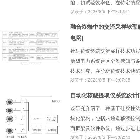
陷，如试验效率低、在特定情
发表于：2026/8/5 下午3:12:51
对于检测机构而言，视野项目
一种在测试头模内嵌红外光源
融合终端中的交流采样软硬解
该设计将测试光源内嵌于测试
电网]
挡以及护目镜光学干扰带来的
针对传统终端交流采样技术功
计，结合精密的角度标定技术
新型电力系统台区全景感知与
度，也能满足头盔标准的技术
技术研究。在分析传统技术缺
供了理论依据，对带有护目镜
发表于：2026/8/5 下午3:07:05
交采 APP（acMeter）软
技术思路，该设计方案将具有
服务化等关键技术。创新点包
自动化核酸提取仪系统设计[
法、建立多维度性能评估体系。经
该研究介绍了一种基于硅胶柱
级，数据更新周期≤1 s，SOE
块化架构，包括八通道移液控
等核心业务需求，具备规模化
面框架及软件系统。通过步进
据与工程参考。
发表于：2026/8/5 下午3:02:40
阀与压力传感器协同工作，精