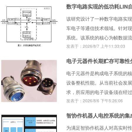
锁机制，实现同步驱动偏差小于2
数字电路实现的低功耗LIN自
该研究设计了一种数字电路实现
车电子等通信技术领域。针对
系统。该系统的核心为帧数据
发表于：2026/8/7 上午11:33:03
差自动完成数据流来源方向的
选择器和物理层收发器，实现
电子元器件长期贮存可靠性分析
下优势：解除主机负载能力对
电子元器件是构成电子系统的
口不定态；无需解析帧头内容
设备整机性能。从当前社会发
模式，节省协议控制器和物理
求，所应用的电子设备须在经
式下的自动唤醒。
发表于：2026/8/6 下午5:26:06
研究围绕温度、湿度、光照、
等元器件自身因素，以及贮存
智协作机器人电控系统的集成
可靠性的关键因素，并从优化
为满足智协作机器人对高实时
完善贮存管理与定期检测四方