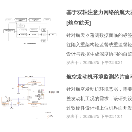
的自动化运行与状态监控。该
基于双轴注意力网络的航天
要求。移液准确度误差在±1%
[航空航天]
取CV小于3%，重复性和一致
针对航天器遥测数据面临的标
运行时间约70分钟，提取效果
往陷入重架构轻监督或重监督
适用于临床检验及科研领域的
设计与数据生成深度协同的自监督
发表于：2026/8/5 下午2:56:31
了包含时序软替换与变量空间拓扑破
Degradation Module
航空发动机环境监测芯片自动
方面，为有效解耦这种高维伪异
针对航空发动机环境恶劣，需
行双轴注意力编码器。两者相
整发动机工况的需求，该研究
潜能，而串行级联机制则确保
过软硬件设计和上位机界面开发
实验室（Mars Science La
发表于：2026/8/5 下午2:51:01
测芯片自动化测试系统。此系
验表明，该范式显著优于现有基
试，满足实验环境下的芯片通
地提升了约4.4%，基于点调整（Poi