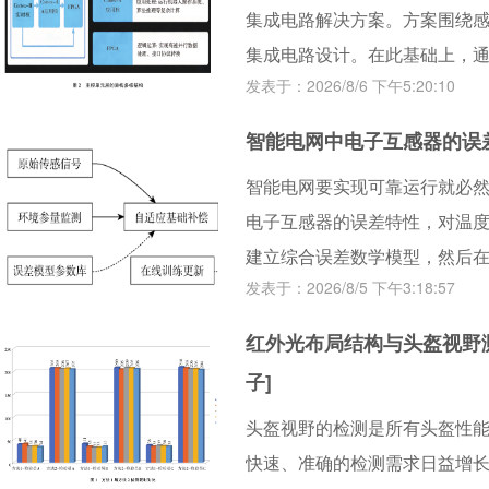
集成电路解决方案。方案围绕
够为电子元器件的长期可靠储
集成电路设计。在此基础上，
发展。
发表于：2026/8/6 下午5:20:10
表明，该方案可显著提升系统
局限，为智协作机器人小型化
智能电网中电子互感器的误差
智能电网要实现可靠运行就必
电子互感器的误差特性，对温
建立综合误差数学模型，然后
发表于：2026/8/5 下午3:18:57
深度学习非线性校正相融合的
并通过搭建实验平台进行验证
红外光布局结构与头盔视野测
内有效抑制幅值与相位误差，
子]
而为智能电网的高精度测量提
头盔视野的检测是所有头盔性
快速、准确的检测需求日益增