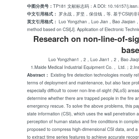
中图分类号：
TP181 文献标志码：A DOI: 10.16157/j.issn.
中文引用格式：
罗永战，罗坚，保佳钱，等. 基于CSI的非视距人
英文引用格式：
Luo Yongzhan，Luo Jian，Bao Jiaqian，et a
method based on CSI[J]. Application of Electronic Te
Research on non-line-of-si
base
Luo Yongzhan1，2，Luo Jian1，2，Bao Jiaqi
1.Maide Medical Industrial Equipment Co.， Ltd.；2.Insti
Abstract：
Existing fire detection technologies mostly r
terms of deployment and maintenance, but also face prob
especially difficult to cover non-line-of-sight (NLoS) area
determine whether there are trapped people in the fire area
emergency rescue. To solve the above problems, this p
state information (CSI), which uses the wall penetration a
perception of human status and fire conditions in comple
proposed to compress high-dimensional CSI data, and a d
to extract time series features to achieve accurate recogn