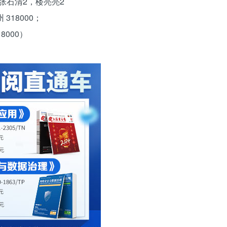
张石清2，楼亮亮2
318000；
8000）