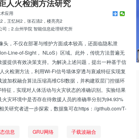
视距人火检测方法研究
技术应用
钱2，王忆轲2，张石清2，楼亮亮2
公司；2.台州学院 智能信息处理研究所
像头，不仅在部署与维护方面成本较高，还面临隐私泄
ine-of-Sight， NLoS）区域。此外，传统方法普遍无
救援提供有效决策支持。为解决上述问题，提出一种基于信
， CSI）的人火检测方法，利用Wi-Fi信号墙体穿透与衰减特征实现复
波加权融合算法压缩高维CSI数据，并构建双层门控循环
）网络提取时序特征，实现对人体活动与火灾状态的准确识别。实验结果
火灾环境中是否存在待救援人员的准确率分别为94.93%
者进一步探索，数据集可在https：//github.com/T-
态信息
GRU网络
子载波融合