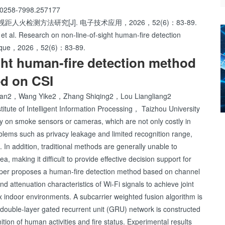
0258-7998.257177
火检测方法研究[J]. 电子技术应用，2026，52(6)：83-89.
l. Research on non-line-of-sight human-fire detection
chnique，2026，52(6)：83-89.
ght human-fire detection method
d on CSI
an2，Wang Yike2，Zhang Shiqing2，Lou Liangliang2
tute of Intelligent Information Processing， Taizhou University
ely on smoke sensors or cameras, which are not only costly in
lems such as privacy leakage and limited recognition range,
s. In addition, traditional methods are generally unable to
, making it difficult to provide effective decision support for
aper proposes a human-fire detection method based on channel
nd attenuation characteristics of Wi-Fi signals to achieve joint
x indoor environments. A subcarrier weighted fusion algorithm is
ouble-layer gated recurrent unit (GRU) network is constructed
ition of human activities and fire status. Experimental results