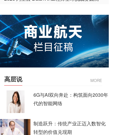
收官
高层说
MORE
6G与AI双向奔赴：构筑面向2030年
代的智能网络
制造跃升：传统产业正迈入数智化
转型的价值兑现期