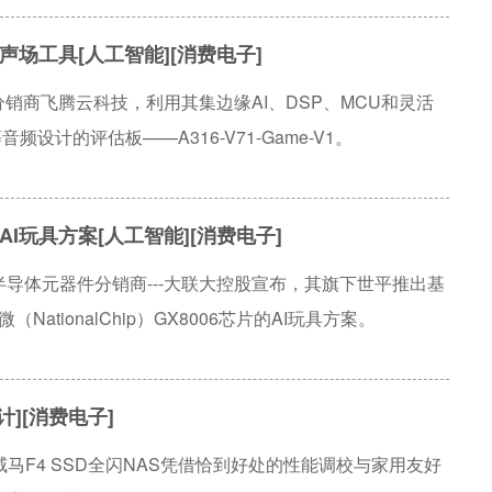
场工具[人工智能][消费电子]
分销商飞腾云科技，利用其集边缘AI、DSP、MCU和灵活
频设计的评估板——A316-V71-Game-V1。
玩具方案[人工智能][消费电子]
先半导体元器件分销商---大联大控股宣布，其旗下世平推出基
芯微（NationalChip）GX8006芯片的AI玩具方案。
][消费电子]
F4 SSD全闪NAS凭借恰到好处的性能调校与家用友好