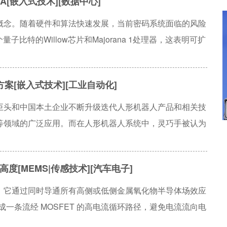
[嵌入式技术][数据中心]
概念。随着硬件和算法快速发展，当前密码系统面临的风险
子比特的Willow芯片和Majorana 1处理器，这表明可扩
解RSA-2048加密的量子计算机最早有望在2030年至
未来。
案[嵌入式技术][工业自动化]
巨头和中国本土企业不断升级迭代人形机器人产品和相关技
等领域的广泛应用。而在人形机器人系统中，灵巧手被认为
器人发展的核心方向之一，它不仅需要具备高自由度的运动
手的操作行为。
[MEMS|传感技术][汽车电子]
。它通过同时导通所有高侧或低侧金属氧化物半导体场效应
形成一条流经 MOSFET 的高电流循环路径，避免电流流向电