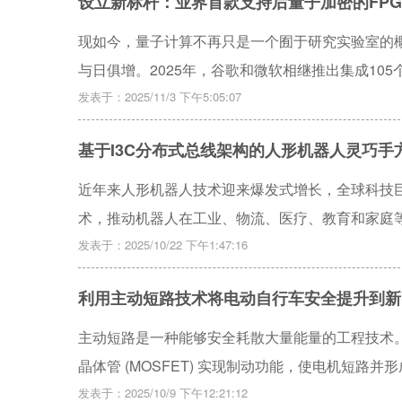
设立新标杆：业界首款支持后量子加密的FPGA
一变革进程。
现如今，量子计算不再只是一个囿于研究实验室的
与日俱增。2025年，谷歌和微软相继推出集成105个量
展的量子系统正迅速融入现实。业内专家预计，能够破
发表于：2025/11/3 下午5:05:07
2035年问世。然而，这种威胁并非仅存在于遥远的
基于I3C分布式总线架构的人形机器人灵巧手方
近年来人形机器人技术迎来爆发式增长，全球科技
术，推动机器人在工业、物流、医疗、教育和家庭
是最复杂、最精密和最关键的执行器，成为人形机
发表于：2025/10/22 下午1:47:16
能力，还要实现对力和位置的精准控制，以模拟人
利用主动短路技术将电动自行车安全提升到新高度
主动短路是一种能够安全耗散大量能量的工程技术
晶体管 (MOSFET) 实现制动功能，使电机短路并
源。
发表于：2025/10/9 下午12:21:12