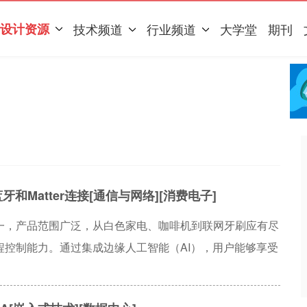
设计资源
技术频道
行业频道
大学堂
期刊
和Matter连接[通信与网络][消费电子]
一，产品范围广泛，从白色家电、咖啡机到联网牙刷应有尽
控制能力。通过集成边缘人工智能（AI），用户能够享受
他们的行为习惯和偏好。此外，诸如Matter这样的行业
态系统的无缝通信，以及降低制造商的开发复杂度，加速这