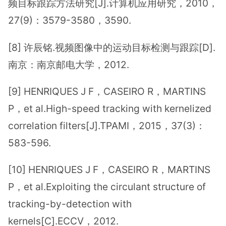
频目标跟踪方法研究[J].计算机应用研究，2010，
27(9)：3579-3580，3590.
[8] 许辰铭.视频图像中的运动目标检测与跟踪[D].
南京：南京邮电大学，2012.
[9] HENRIQUES J F，CASEIRO R，MARTINS
P，et al.High-speed tracking with kernelized
correlation filters[J].TPAMI，2015，37(3)：
583-596.
[10] HENRIQUES J F，CASEIRO R，MARTINS
P，et al.Exploiting the circulant structure of
tracking-by-detection with
kernels[C].ECCV，2012.