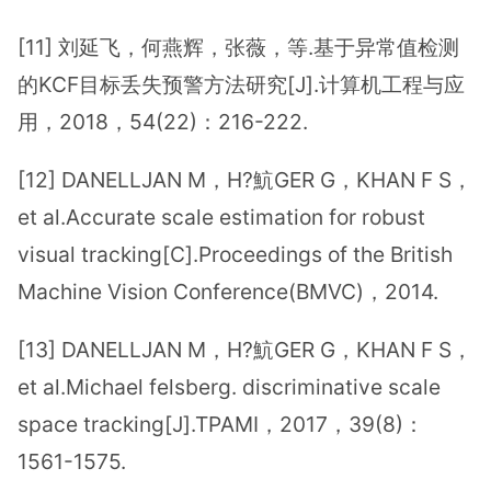
[11] 刘延飞，何燕辉，张薇，等.基于异常值检测
的KCF目标丢失预警方法研究[J].计算机工程与应
用，2018，54(22)：216-222.
[12] DANELLJAN M，H?魧GER G，KHAN F S，
et al.Accurate scale estimation for robust
visual tracking[C].Proceedings of the British
Machine Vision Conference(BMVC)，2014.
[13] DANELLJAN M，H?魧GER G，KHAN F S，
et al.Michael felsberg. discriminative scale
space tracking[J].TPAMI，2017，39(8)：
1561-1575.