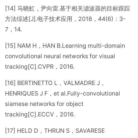
[14] 马晓虹，尹向雷.基于相关滤波器的目标跟踪
方法综述[J].电子技术应用，2018，44(6)：3-
7，14.
[15] NAM H，HAN B.Learning multi-domain
convolutional neural networks for visual
tracking[C].CVPR，2016.
[16] BERTINETTO L，VALMADRE J，
HENRIQUES J F，et al.Fully-convolutional
siamese networks for object
tracking[C].ECCV，2016.
[17] HELD D，THRUN S，SAVARESE