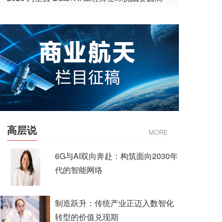
收官
高层说
MORE
6G与AI双向奔赴：构筑面向2030年
代的智能网络
制造跃升：传统产业正迈入数智化
转型的价值兑现期