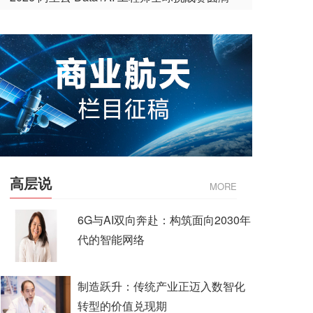
收官
高层说
MORE
6G与AI双向奔赴：构筑面向2030年
代的智能网络
制造跃升：传统产业正迈入数智化
转型的价值兑现期