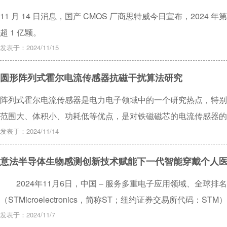
11 月 14 日消息，国产 CMOS 厂商思特威今日宣布，2024 
超 1 亿颗。
发表于：2024/11/15
圆形阵列式霍尔电流传感器抗磁干扰算法研究
阵列式霍尔电流传感器是电力电子领域中的一个研究热点，特别
范围大、体积小、功耗低等优点，是对铁磁磁芯的电流传感器的
子、配电系统等场所内，导体排布密集，外部磁场很容易进入磁
发表于：2024/11/14
种抗磁干扰算法来解决这一问题，采用构造超越方程的方法，不
意法半导体生物感测创新技术赋能下一代智能穿戴个人
干扰电流，并通过数值模拟、有限元分析和室内实验对该算法进
影响下，误差在3.5%以内，验证了构造的圆形传感器阵列及抗
2024年11月6日，中国 – 服务多重电子应用领域、全球排
（STMicroelectronics，简称ST；纽约证券交易所代码
智能戒指、智能眼镜等下一代智能穿戴医疗设备的生物传感器芯片。
发表于：2024/11/7