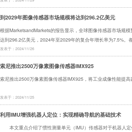
国产5000万像素高端旗舰手机应用图像传感器。SC585XS具备
SFCPixel®-2、PixGain HDR®及AllPix ADAF®
到2029年图像传感器市场规模将达到296.2亿美元
等多项优势性能。SC585XS的卓越成像效果，能够充分满足
端智能手机CIS本土化供应提供了更多选择。
根据MarketsandMarkets的报告显示，全球图像传感器市场规模
达到296.2亿美元，2024年至2029年的复合年增长率为7.
应的技术进步是推动图像传感器市场扩张的关键因素。
发表于：2024/11/26
索尼推出2500万像素图像传感器IMX925
索尼推出2500万像素图像传感器IMX925，将工业成像性能提高
发表于：2024/11/25
利用IMU增强机器人定位：实现精确导航的基础技术
本文重点介绍了惯性测量单元（IMU）传感器对于机器人定位