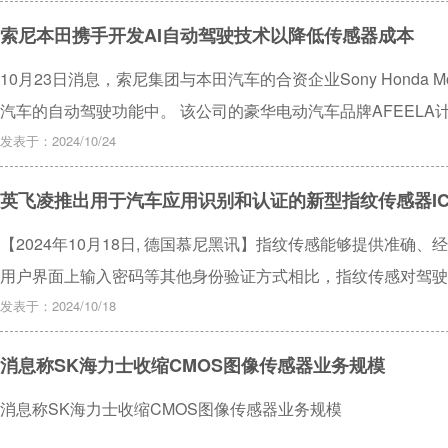
输入与意法半导体的经过市场检验的惯性传感器和AI核心。其中
索尼本田携手开发AI自动驾驶技术以降低传感器成本
踪更快，功耗更低。
10月23日消息，索尼集团与本田汽车的合资企业Sony Honda M
汽车的自动驾驶功能中。 该公司的豪华电动汽车品牌AFEELA
AI驱动的自动驾驶技术。
发表于：2024/10/24
英飞凌推出用于汽车应用识别和认证的新型指纹传感器I
【2024年10月18日, 德国慕尼黑讯】指纹传感能够提供准
用户界面上输入密码等其他身份验证方式相比，指纹传感对驾驶
功能已成为汽车行业的发展趋势。为了满足这一需求，英飞凌科技股份
发表于：2024/10/18
IFNNY）推出新型车规级指纹传感器IC CYFP10020A00 和 CYF
消息称SK海力士收缩CMOS图像传感器业务规模
消息称SK海力士收缩CMOS图像传感器业务规模