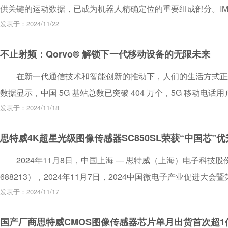
供关键的运动数据，已成为机器人精确定位的重要组成部分。I
供实时响应，使机器人能够准确地确定其方向、位置和运动，从
发表于：2024/11/22
感器融合技术将IMU数据与其他传感器（例如摄像头或LIDA
不止射频：Qorvo® 解锁下一代移动设备的无限未来
度。IMU广泛应用于移动机器人、人形机器人、无人机（UAV
发挥了重要作用，使机器人能够自主执行复杂任务并与周围环境
在新一代通信技术和智能创新的推动下，人们的生活方式正
运行环境中，IMU具有哪些应用案例，以及IMU在实现精确定
数据显示，中国 5G 基站总数已突破 404 万个，5G 移动电话
早已在性能上实现了飞跃式提升，它不仅能够提供前所未有的高
发表于：2024/11/18
可能，我们每个人都将见证这个充满惊喜的新时代的开启。
思特威4K超星光级图像传感器SC850SL荣获“中国芯”
2024年11月8日，中国上海 — 思特威（上海）电子科技
688213），2024年11月7日，2024中国微电子产业促进大
在珠海横琴粤澳深度合作区凯悦酒店隆重举行。在“中国芯”优秀
发表于：2024/11/17
CMOS图像传感器SC850SL荣获“优秀市场表现产品”奖。
国产厂商思特威CMOS图像传感器芯片单月出货首次超1