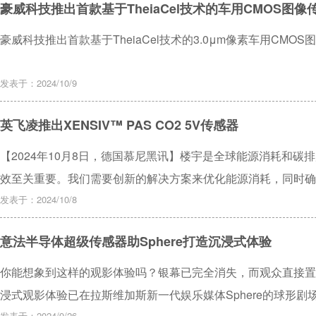
豪威科技推出首款基于TheiaCel技术的车用CMOS图像
豪威科技推出首款基于TheiaCel技术的3.0μm像素车用CMOS
发表于：2024/10/9
英飞凌推出XENSIV™ PAS CO2 5V传感器
【2024年10月8日，德国慕尼黑讯】楼宇是全球能源消耗和
效至关重要。我们需要创新的解决方案来优化能源消耗，同时确
科技股份公司（FSE代码：IFX / OTCQX代码：IFNNY）推出全新
发表于：2024/10/8
意法半导体超级传感器助Sphere打造沉浸式体验
你能想象到这样的观影体验吗？银幕已完全消失，而观众直接置
浸式观影体验已在拉斯维加斯新一代娱乐媒体Sphere的球形剧
发表于：2024/9/26