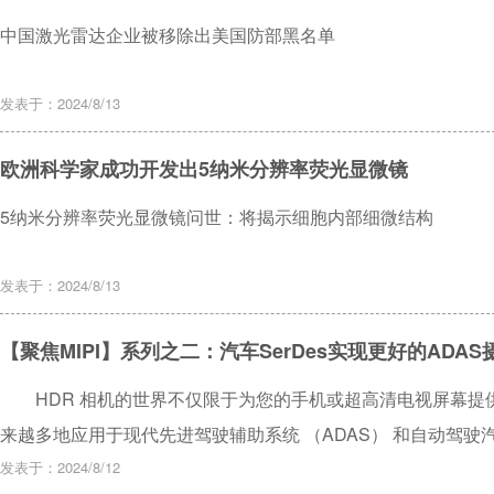
中国激光雷达企业被移除出美国防部黑名单
发表于：2024/8/13
欧洲科学家成功开发出5纳米分辨率荧光显微镜
5纳米分辨率荧光显微镜问世：将揭示细胞内部细微结构
发表于：2024/8/13
【聚焦MIPI】系列之二：汽车SerDes实现更好的ADA
HDR 相机的世界不仅限于为您的手机或超高清电视屏幕提
来越多地应用于现代先进驾驶辅助系统 （ADAS） 和自动驾驶汽车
动驾驶汽车配备了至少29个摄像头，此外还有五个激光雷达和
发表于：2024/8/12