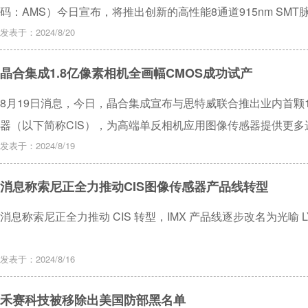
码：AMS）今日宣布，将推出创新的高性能8通道915nm SMT脉冲激
驾驶赋予能量，简化系统设计并提升性能，使长距离探测的激光雷
发表于：2024/8/20
S8L91A_3被应用到乘用车、卡车和无人驾驶出租车等自动
晶合集成1.8亿像素相机全画幅CMOS成功试产
系统的运行，导航，和数据处理能力。
8月19日消息，今日，晶合集成宣布与思特威联合推出业内首颗1.
器（以下简称CIS），为高端单反相机应用图像传感器提供更多
米工艺平台，与思特威共同开发光刻拼接技术，克服了在像素列
发表于：2024/8/19
破了在单个芯片尺寸上，所能覆盖一个常规光罩的极限。 同时
消息称索尼正全力推动CIS图像传感器产品线转型
然保证电学性能和光学性能的连贯一致。
消息称索尼正全力推动 CIS 转型，IMX 产品线逐步改名为光喻 LY
发表于：2024/8/16
禾赛科技被移除出美国防部黑名单