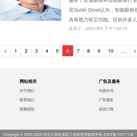
官Guido Groet认为，智
具有视力矫正功能。目前许多
发表于：2021/8/5 下午1:52:12
年人口中比例超过 75%，在某
能，即能够为眼镜增加新信息和价
<
1
2
3
4
5
6
7
8
9
10
…
>
网站相关
广告及服务
关于我们
内容许可
联系我们
广告服务
投稿须知
杂志订阅
Copyright © 2005-
2026
华北计算机系统工程研究所版权所有
京ICP备10017138