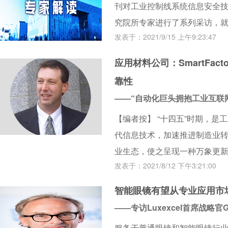
刊对工业控制线系统信息安全
究院所专家进行了系列采访，
发表于：2021/9/15 上午9:23:47
应用材料公司：SmartFa
靠性
——“自动化巨头拥抱工业互联
【编者按】 “十四五”时期，是
代信息技术，加速推进制造业
业生态，使之呈现一种万象更
发表于：2021/8/12 下午3:21:00
“自动化巨头拥抱工业互联网时
ABB、艾默生、施耐德电气、
智能眼镜有望从专业应用市
家电子制造龙头公司：应用材
——专访Luxexcel首席战略官Gu
的转型问题邀请嘉宾发表观点
服务于普通眼镜和智能眼镜行业的