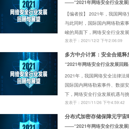
——“2021年网络安全行业发
行业发展的趋势进行展望。
【编者按】 2021年，我国
与此同时，国际国内网络勒索
峻的局面下，网络安全行业发
发表于：2021/12/2 下午2:06:09
界关注的重中之重。因此，本刊
望”系列采访，邀请多家企业的
多方中介计算：安全合规释
爆发的网络安全大事件进行回顾
“2021年网络安全行业发展回
行业发展的趋势进行展望。
2021年，我国网络安全法律
国际国内网络勒索事件、数据
下，网络安全行业发展机遇与
发表于：2021/11/26 下午4:59:42
重中之重。因此，本刊特组织“2
访，邀请多家企业的资深专家对
分布式加密存储保障元宇宙
络安全大事件进行回顾，对行业
——“2021年网络安全行业发