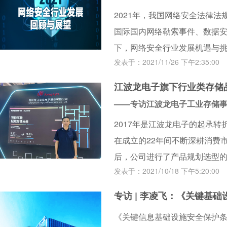
的趋势进行展望。
2021年，我国网络安全法律
国际国内网络勒索事件、数据
下，网络安全行业发展机遇与
发表于：2021/11/26 下午2:35:00
重中之重。因此，本刊特组织“2
访，邀请多家企业的资深专家对
江波龙电子旗下行业类存储品
络安全大事件进行回顾，对行业
——专访江波龙电子工业存储
的趋势进行展望。
2017年是江波龙电子的起承转折
在成立的22年间不断深耕消费
后，公司进行了产品规划选型的
发表于：2021/10/18 下午5:20:00
足工业存储领域。9月27日，在
采访到江波龙电子工业存储事
专访 | 李凌飞：《关键基
家中国存储产业支柱企业的工
《关键信息基础设施安全保护