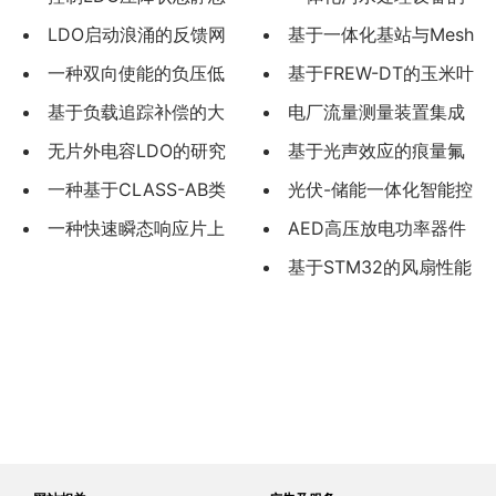
功耗的电
LDO启动浪涌的反馈网
智能电气系统设计与物联
基于一体化基站与Mesh
络优化抑
一种双向使能的负压低
网监控平台开发
融合的新型产品覆盖方案
基于FREW-DT的玉米叶
压差线
基于负载追踪补偿的大
研究与验证
片病害检测
电厂流量测量装置集成
电流LDO
无片外电容LDO的研究
化选型与工程应用
基于光声效应的痕量氟
进展
一种基于CLASS-AB类
化氢的传感技术研究
光伏-储能一体化智能控
运放的无片
一种快速瞬态响应片上
制系统设计与实现
AED高压放电功率器件
LDO电路
选型方法及其工程应用
基于STM32的风扇性能
检测装置研究与设计