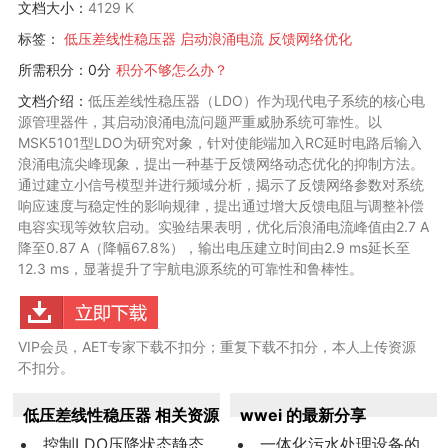
文档大小：
4129 K
标签：
低压差线性稳压器
启动浪涌电流
反馈网络优化
所需积分：0分
积分不够怎么办？
文档介绍：
低压差线性稳压器（LDO）作为现代电子系统的核心电
源管理器件，其启动浪涌电流问题严重威胁系统可靠性。以
MSK5101型LDO为研究对象，针对使能端加入RC延时电路后输入
浪涌电流尖峰现象，提出一种基于反馈网络动态优化的抑制方法。
通过建立小信号模型并进行频域分析，揭示了反馈网络参数对系统
响应速度与稳定性的影响规律，提出通过增大反馈电阻与调整补偿
电容实现等效软启动。实验结果表明，优化后浪涌电流峰值由2.7 A
降至0.87 A（降幅67.8%），输出电压建立时间由2.9 ms延长至
12.3 ms，显著提升了宇航电源系统的可靠性和鲁棒性。
VIP会员，AET专家下载不扣分；重复下载不扣分，本人上传资源
不扣分。
低压差线性稳压器 相关资源
wwei 的最新分享
控制LDO压降状态静态
一体化污水处理设备的