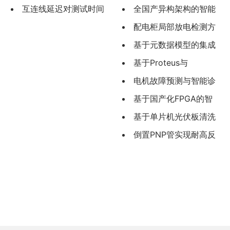
互连线延迟对测试时间
全国产异构架构的智能
的影响
算力平台设计与实现
配电柜局部放电检测方
法的优化设计
基于元数据模型的集成
电路IP核数据共享平台设计
基于Proteus与
与实现
LabVIEW的智能输液装置
电机故障预测与智能诊
的研究与设计
断系统研究及应用
基于国产化FPGA的智
能变电站合并单元同步采
基于单片机光伏板清洗
样系统研究
装置的硬件设计
倒置PNP管实现耐高反
向电压的高端理想二极管
设计