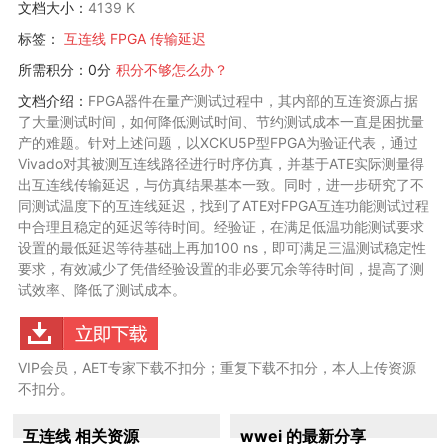
文档大小：
4139 K
标签：
互连线
FPGA
传输延迟
所需积分：0分
积分不够怎么办？
文档介绍：
FPGA器件在量产测试过程中，其内部的互连资源占据
了大量测试时间，如何降低测试时间、节约测试成本一直是困扰量
产的难题。针对上述问题，以XCKU5P型FPGA为验证代表，通过
Vivado对其被测互连线路径进行时序仿真，并基于ATE实际测量得
出互连线传输延迟，与仿真结果基本一致。同时，进一步研究了不
同测试温度下的互连线延迟，找到了ATE对FPGA互连功能测试过程
中合理且稳定的延迟等待时间。经验证，在满足低温功能测试要求
设置的最低延迟等待基础上再加100 ns，即可满足三温测试稳定性
要求，有效减少了凭借经验设置的非必要冗余等待时间，提高了测
试效率、降低了测试成本。
VIP会员，AET专家下载不扣分；重复下载不扣分，本人上传资源
不扣分。
互连线 相关资源
wwei 的最新分享