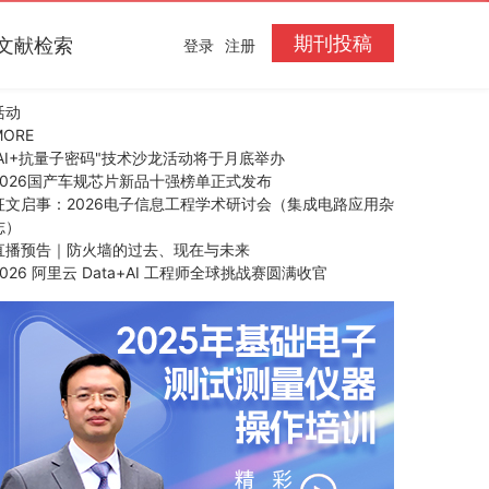
期刊投稿
文献检索
登录
注册
活动
MORE
“AI+抗量子密码"技术沙龙活动将于月底举办
2026国产车规芯片新品十强榜单正式发布
征文启事：2026电子信息工程学术研讨会（集成电路应用杂
志）
直播预告｜防火墙的过去、现在与未来
2026 阿里云 Data+AI 工程师全球挑战赛圆满收官