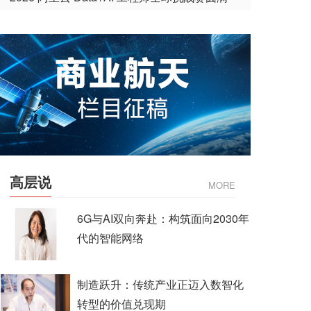
收官
高层说
MORE
6G与AI双向奔赴：构筑面向2030年
代的智能网络
制造跃升：传统产业正迈入数智化
转型的价值兑现期