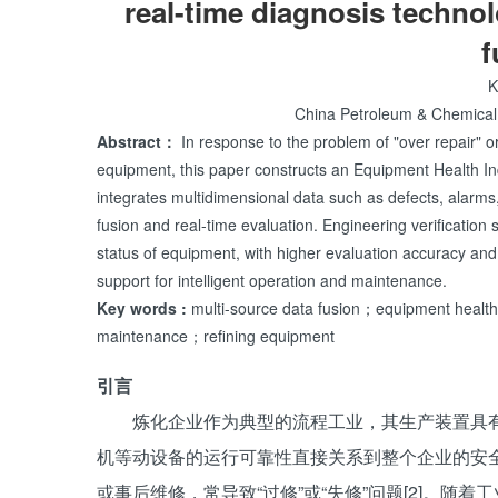
real-time diagnosis techno
f
K
China Petroleum & Chemical
Abstract：
In response to the problem of "over repair" or 
equipment, this paper constructs an Equipment Health In
integrates multidimensional data such as defects, alarms,
fusion and real-time evaluation. Engineering verification 
status of equipment, with higher evaluation accuracy and 
support for intelligent operation and maintenance.
Key words :
multi-source data fusion；equipment health
maintenance；refining equipment
引言
炼化企业作为典型的流程工业，其生产装置具
机等动设备的运行可靠性直接关系到整个企业的安全
或事后维修，常导致“过修”或“失修”问题[2]。