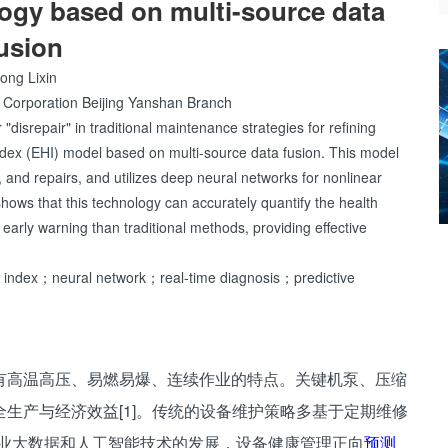
logy based on multi-source data
usion
ong Lixin
 Corporation Beijing Yanshan Branch
"disrepair" in traditional maintenance strategies for refining
dex (EHI) model based on multi-source data fusion. This model
 and repairs, and utilizes deep neural networks for nonlinear
shows that this technology can accurately quantify the health
early warning than traditional methods, providing effective
 index；neural network；real-time diagnosis；predictive
有高温高压、易燃易爆、连续作业的特点。关键机泵、压缩
生产与经济效益[1]。传统的设备维护策略多基于定期维修
随着工业大数据和人工智能技术的发展，设备健康管理正向
预测