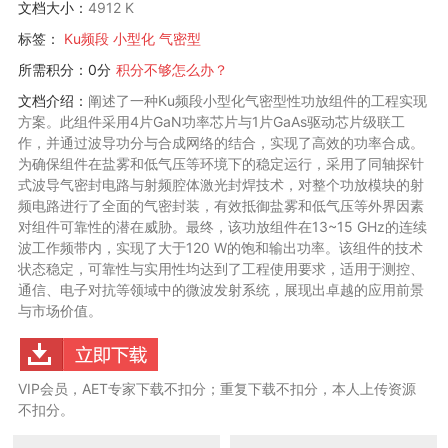
文档大小：
4912 K
标签：
Ku频段
小型化
气密型
所需积分：0分
积分不够怎么办？
文档介绍：
阐述了一种Ku频段小型化气密型性功放组件的工程实现
方案。此组件采用4片GaN功率芯片与1片GaAs驱动芯片级联工
作，并通过波导功分与合成网络的结合，实现了高效的功率合成。
为确保组件在盐雾和低气压等环境下的稳定运行，采用了同轴探针
式波导气密封电路与射频腔体激光封焊技术，对整个功放模块的射
频电路进行了全面的气密封装，有效抵御盐雾和低气压等外界因素
对组件可靠性的潜在威胁。最终，该功放组件在13~15 GHz的连续
波工作频带内，实现了大于120 W的饱和输出功率。该组件的技术
状态稳定，可靠性与实用性均达到了工程使用要求，适用于测控、
通信、电子对抗等领域中的微波发射系统，展现出卓越的应用前景
与市场价值。
VIP会员，AET专家下载不扣分；重复下载不扣分，本人上传资源
不扣分。