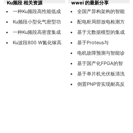
Ku频段 相关资源
wwei 的最新分享
一种Ku频段高性能低成
全国产异构架构的智能
本低噪
Ku频段小型化气密型功
算力平台设计与实现
配电柜局部放电检测方
放组件
一种Ku频段高密度集成
法的优化设计
基于元数据模型的集成
的陶瓷S
Ku波段800 W氮化镓高
电路IP核数据共享平台设计
基于Proteus与
线性固态
与实现
LabVIEW的智能输液装置
电机故障预测与智能诊
的研究与设计
断系统研究及应用
基于国产化FPGA的智
能变电站合并单元同步采
基于单片机光伏板清洗
样系统研究
装置的硬件设计
倒置PNP管实现耐高反
向电压的高端理想二极管
设计