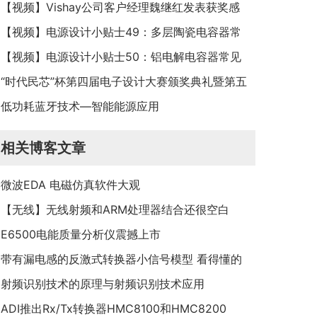
（MEMS）
【视频】Vishay公司客户经理魏继红发表获奖感
言
【视频】电源设计小贴士49：多层陶瓷电容器常
见小缺陷的规避方法
【视频】电源设计小贴士50：铝电解电容器常见
缺陷的规避方法
“时代民芯”杯第四届电子设计大赛颁奖典礼暨第五
届大赛新闻发布会郑中行致辞
低功耗蓝牙技术—智能能源应用
相关博客文章
微波EDA 电磁仿真软件大观
【无线】无线射频和ARM处理器结合还很空白
E6500电能质量分析仪震撼上市
带有漏电感的反激式转换器小信号模型 看得懂的
是大神！！
射频识别技术的原理与射频识别技术应用
ADI推出Rx/Tx转换器HMC8100和HMC8200