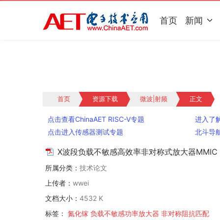
首页
新闻
首页
资源下载
微波|射频
正文
点击查看ChinaAET RISC-V专题
进入了解
点击进入传感器测试专题
北斗导
X波段负载不敏感高效率非对称式放大器MMIC
所属分类：
技术论文
上传者：
wwei
文档大小：
4532 K
标签：
氮化镓
负载不敏感功率放大器
非对称阻抗匹配