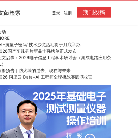
期刊投稿
文献检索
登录
注册
活动
MORE
“AI+抗量子密码"技术沙龙活动将于月底举办
2026国产车规芯片新品十强榜单正式发布
征文启事：2026电子信息工程学术研讨会（集成电路应用杂
志）
直播预告｜防火墙的过去、现在与未来
2026 阿里云 Data+AI 工程师全球挑战赛圆满收官