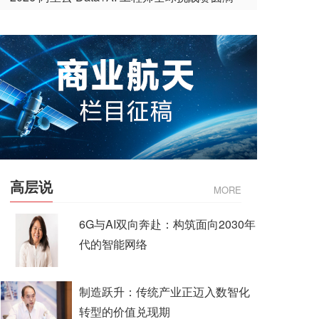
收官
高层说
MORE
6G与AI双向奔赴：构筑面向2030年
代的智能网络
制造跃升：传统产业正迈入数智化
转型的价值兑现期