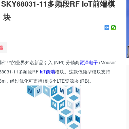
s SKY68031-11多频段RF IoT前端模
块
端
器件™的业界知名新品引入 (NPI) 分销商
贸泽电子
(Mouser
Y68031-11多频段RF
IoT前端
模块。这款低矮型模块支持
 dBm，经过优化可支持1到6个LTE资源块 (RB)。