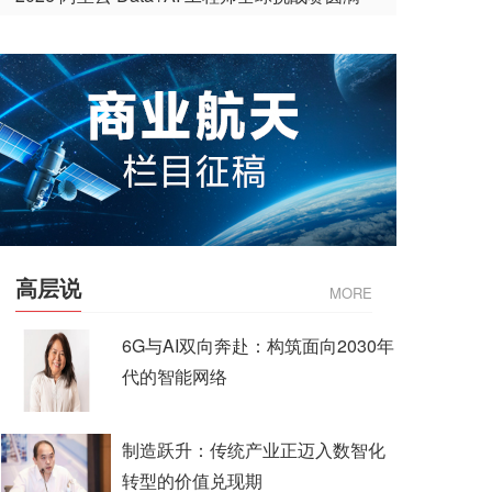
收官
高层说
MORE
6G与AI双向奔赴：构筑面向2030年
代的智能网络
制造跃升：传统产业正迈入数智化
转型的价值兑现期