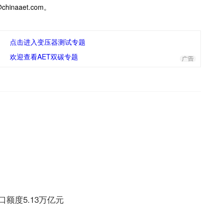
inaaet.com。
点击进入变压器测试专题
欢迎查看AET双碳专题
额度5.13万亿元