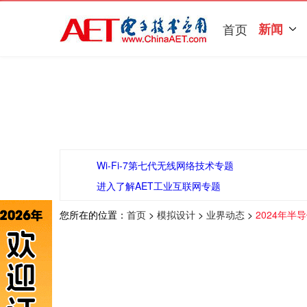
首页
新闻
Wi-Fi-7第七代无线网络技术专题
进入了解AET工业互联网专题
您所在的位置：
首页
>
模拟设计
>
业界动态
>
2024年半