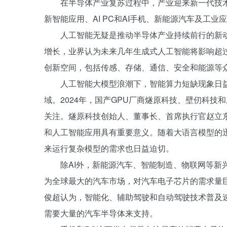
在半导体产业复苏过程中，产业迎来新一代技术
新智能应用、AI PC和AI手机、新能源汽车及工业
人工智能无疑是推动半导体产业持续前行的新动
增长，业界认为未来几年生成式人工智能将影响超过
创新空间，包括传感、存储、通信、安全和能源等
人工智能大模型浪潮下，智能算力短缺现象日
域。2024年，国产GPU厂商燧原科技、壁仞科技和
关注。燧原科技创始人、董事长、首席执行官赵立
和人工智能应用具有重要意义。随着大语言模型的
来运行复杂模型的需求也日益迫切。
除AI外，新能源汽车、智能制造、物联网等新
为全球最大的汽车市场，对汽车电子芯片的需求量
俊超认为，智能化、辅助驾驶和自动驾驶技术普及
需要大量的汽车半导体来支持。