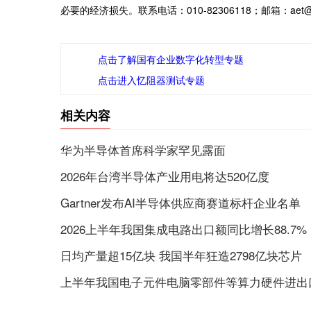
必要的经济损失。联系电话：010-82306118；邮箱：aet@ch
点击了解国有企业数字化转型专题
点击进入忆阻器测试专题
相关内容
华为半导体首席科学家罕见露面
2026年台湾半导体产业用电将达520亿度
Gartner发布AI半导体供应商赛道标杆企业名单
2026上半年我国集成电路出口额同比增长88.7%
日均产量超15亿块 我国半年狂造2798亿块芯片
上半年我国电子元件电脑零部件等算力硬件进出口