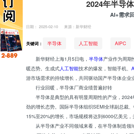
2024年半
AI+需求
日期：
2025-02-10
来源：新华财经
半导体
人工智能
AIPC
关键词：
新华财经上海1月5日电，
半导体
产业作为周期
暖态势。生成式
人工智能
技术的爆发，智能手机、
A
游市场需求的持续增长，共同驱动国产半导体企业
行业回暖，半导体厂商业绩普遍好转
半导体是典型的具有明显周期性的产业，2024
劲的增长态势。国际半导体组织SEMI全球副总裁、
15%至20%的增长，市场规模将达到6000亿美元，
从半导体产业不同领域来看，在半导体制造领域