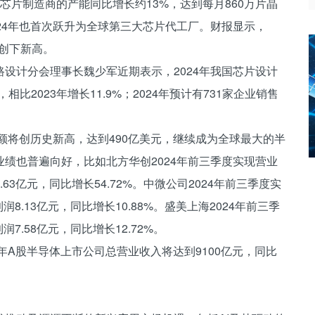
国芯片制造商的产能同比增长约13%，达到每月860万片晶
24年也首次跃升为全球第三大芯片代工厂。财报显示，
元创下新高。
设计分会理事长魏少军近期表示，2024年我国芯片设计
相比2023年增长11.9%；2024年预计有731家企业销售
货额将创历史新高，达到490亿美元，继续成为全球最大的半
绩也普遍向好，比如北方华创2024年前三季度实现营业
4.63亿元，同比增长54.72%。中微公司2024年前三季度实
润8.13亿元，同比增长10.88%。盛美上海2024年前三季
润7.58亿元，同比增长12.72%。
年A股半导体上市公司总营业收入将达到9100亿元，同比
。