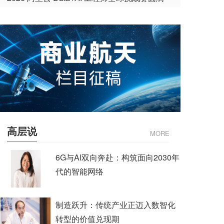
收官
高层说
MORE
6G与AI双向奔赴：构筑面向2030年
代的智能网络
制造跃升：传统产业正迈入数智化
转型的价值兑现期