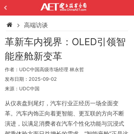
高端访谈
革新车内视界：OLED引领智
能座舱新变革
作者：UDC中国高级市场经理 林永哲
发布日期：2025-09-02
来源：UDC中国
从仪表盘到尾灯，汽车行业正经历一场全面变
革。汽车内饰正向着更智能、更互联的方向不断
演进，以满足消费者在汽车个性化功能与沉浸式
驾乘体验方面日益增长的需求。“智能座舱”正是这