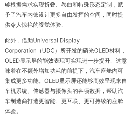
够根据需求实现折叠、卷曲和特殊形态定制，赋
予了汽车内饰设计更多自由发挥的空间，同时提
供令人惊艳的视觉体验。
此外，借助Universal Display
Corporation（
UDC
）所开发的磷光OLED材料，
OLED显示屏的能效表现可实现进一步提升。这意
味着在不额外增加功耗的前提下，汽车座舱内可
集成更多功能。OLED显示屏还能够高效呈现来自
车机系统、传感器与摄像头的各项数据，帮助汽
车制造商打造更智能、更互联、更可持续的座舱
体验。