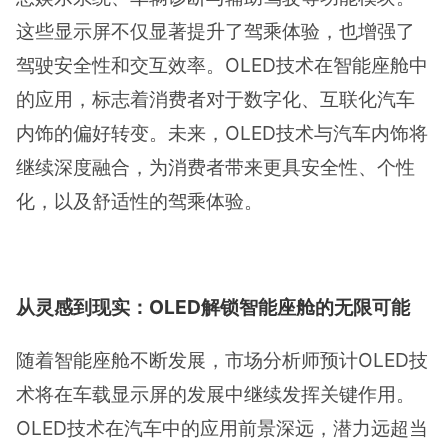
这些显示屏不仅显著提升了驾乘体验，也增强了
驾驶安全性和交互效率。OLED技术在智能座舱中
的应用，标志着消费者对于数字化、互联化汽车
内饰的偏好转变。未来，OLED技术与汽车内饰将
继续深度融合，为消费者带来更具安全性、个性
化，以及舒适性的驾乘体验。
从灵感到现实：OLED解锁智能座舱的无限可能
随着智能座舱不断发展，市场分析师预计OLED技
术将在车载显示屏的发展中继续发挥关键作用。
OLED技术在汽车中的应用前景深远，潜力远超当