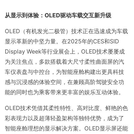
从显示到体验：
OLED
驱动车载交互新升级
OLED（有机发光二极管）技术正在迅速成为车载
显示革新的中坚力量。在2025年的CES和SID
Display Week等行业展会上，OLED技术屡屡成
为关注焦点，多款搭载着大尺寸柔性曲面屏的汽
车仪表盘与中控台，为智能座舱构建出更具科技
感与沉浸感的体验空间，在兼顾高阶驾驶安全功
能的同时也为乘客带来更丰富的娱乐互动体验。
OLED技术凭借其柔性特性、高对比度、鲜艳的色
彩表现力以及超薄轻盈架构等独特优势，成为了
智能座舱理想的显示解决方案。OLED显示屏还能