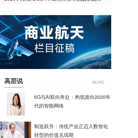
收官
高层说
MORE
6G与AI双向奔赴：构筑面向2030年
代的智能网络
制造跃升：传统产业正迈入数智化
转型的价值兑现期