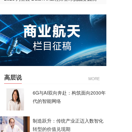
收官
高层说
MORE
6G与AI双向奔赴：构筑面向2030年
代的智能网络
制造跃升：传统产业正迈入数智化
转型的价值兑现期