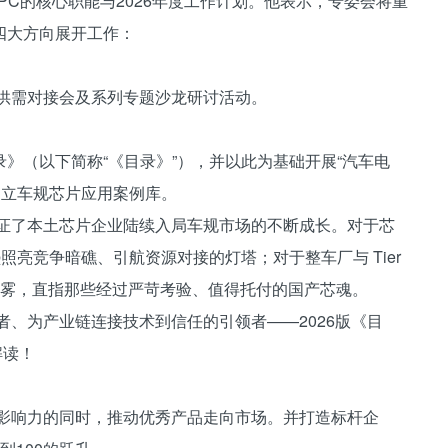
PC的核心职能与2026年度工作计划。他表示，专委会将重
四大方向展开工作：
片供需对接会及系列专题沙龙研讨活动。
》（以下简称“《目录》”），并以此为基础开展“汽车电
建立车规芯片应用案例库。
见证了本土芯片企业陆续入局车规市场的不断成长。对于芯
照亮竞争暗礁、引航资源对接的灯塔；对于整车厂与 Tier
迷雾，直指那些经过严苛考验、值得托付的国产芯魂。
证者、为产业链连接技术到信任的引领者——2026版《目
解读！
业影响力的同时，推动优秀产品走向市场。并打造标杆企