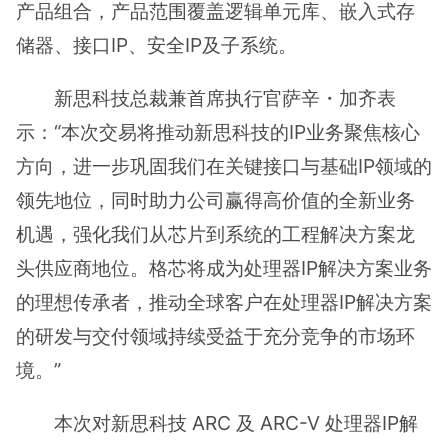
产品组合，产品范围覆盖逻辑单元库、嵌入式存
储器、接口IP、安全IP及子系统。
新思科技总裁兼首席执行官萨辛・加齐表
示：“本次交易将推动新思科技的IP业务聚焦核心
方向，进一步巩固我们在关键接口与基础IP领域的
领先地位，同时助力公司赢得高价值的全新业务
机遇，强化我们从芯片到系统的工程解决方案龙
头供应商地位。格芯将成为处理器IP解决方案业务
的理想传承者，推动全球客户在处理器IP解决方案
的研发与交付领域持续受益于充分竞争的市场环
境。”
本次对新思科技 ARC 及 ARC-V 处理器IP解