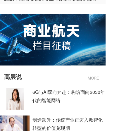
收官
高层说
MORE
6G与AI双向奔赴：构筑面向2030年
代的智能网络
制造跃升：传统产业正迈入数智化
转型的价值兑现期