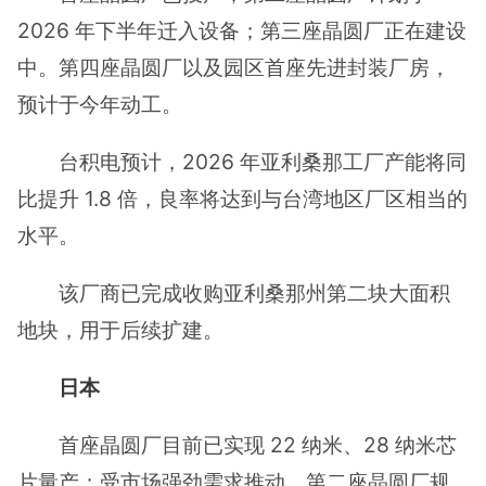
2026 年下半年迁入设备；第三座晶圆厂正在建设
中。第四座晶圆厂以及园区首座先进封装厂房，
预计于今年动工。
台积电预计，2026 年亚利桑那工厂产能将同
比提升 1.8 倍，良率将达到与台湾地区厂区相当的
水平。
该厂商已完成收购亚利桑那州第二块大面积
地块，用于后续扩建。
日本
首座晶圆厂目前已实现 22 纳米、28 纳米芯
片量产；受市场强劲需求推动，第二座晶圆厂规