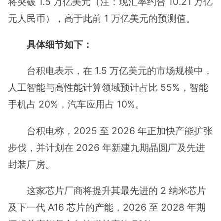
将突破 1.5 万亿美元（注：现汇率约合 10.21 万亿
元人民币），高于此前 1 万亿美元的预测值。
具体细节如下：
台积电表示，在 1.5 万亿美元的市场规模中，
人工智能与
高性能计算
领域预计占比 55%，智能
手机占 20%，汽车应用占 10%。
台积电称，2025 至 2026 年正加快产能扩张
步伐，并计划在 2026 年新建九期晶圆厂及先进
封装厂房。
这家芯片厂商将提升其最先进的 2 纳米芯片
及下一代 A16 芯片的产能，2026 至 2028 年期