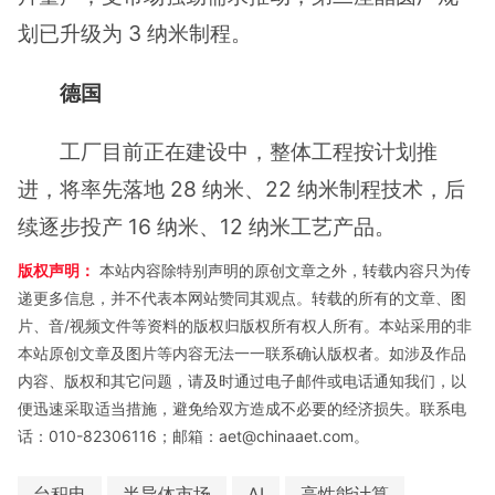
划已升级为 3 纳米制程。
德国
工厂目前正在建设中，整体工程按计划推
进，将率先落地 28 纳米、22 纳米制程技术，后
续逐步投产 16 纳米、12 纳米工艺产品。
版权声明：
本站内容除特别声明的原创文章之外，转载内容只为传
递更多信息，并不代表本网站赞同其观点。转载的所有的文章、图
片、音/视频文件等资料的版权归版权所有权人所有。本站采用的非
本站原创文章及图片等内容无法一一联系确认版权者。如涉及作品
内容、版权和其它问题，请及时通过电子邮件或电话通知我们，以
便迅速采取适当措施，避免给双方造成不必要的经济损失。联系电
话：010-82306116；邮箱：aet@chinaaet.com。
台积电
半导体市场
AI
高性能计算