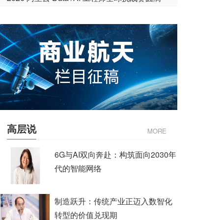
收官
高层说
MORE
6G与AI双向奔赴：构筑面向2030年
代的智能网络
制造跃升：传统产业正迈入数智化
转型的价值兑现期