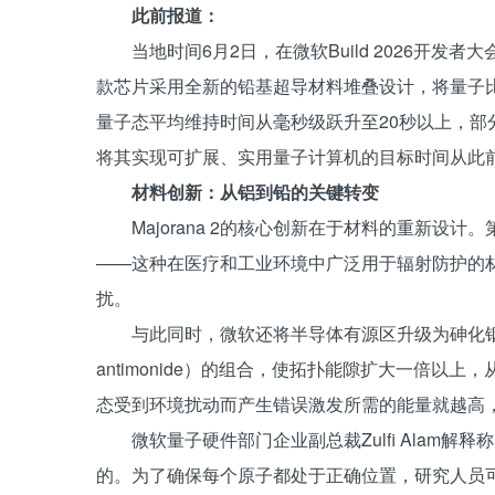
此前报道：
当地时间6月2日，在微软Build 2026开发者
款芯片采用全新的铅基超导材料堆叠设计，将量子比特（qu
量子态平均维持时间从毫秒级跃升至20秒以上，部
将其实现可扩展、实用量子计算机的目标时间从此前的
材料创新：从铝到铅的关键转变
Majorana 2的核心创新在于材料的重新设计。第一
——这种在医疗和工业环境中广泛用于辐射防护的
扰。
与此同时，微软还将半导体有源区升级为砷化铟（indium
antimonide）的组合，使拓扑能隙扩大一倍以
态受到环境扰动而产生错误激发所需的能量就越高，是M
微软量子硬件部门企业副总裁Zulfi Alam解释
的。为了确保每个原子都处于正确位置，研究人员