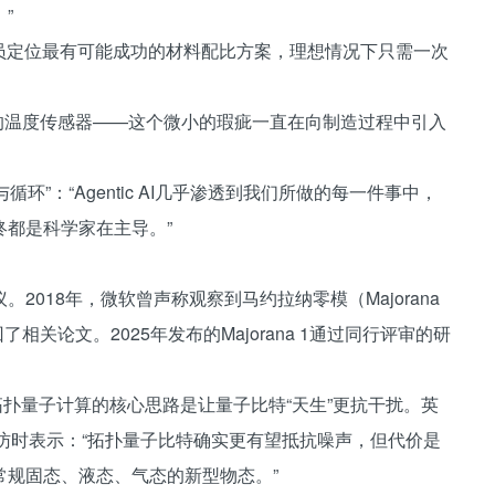
”
员定位最有可能成功的材料配比方案，理想情况下只需一次
校准的温度传感器——这个微小的瑕疵一直在向制造过程中引入
循环”：“Agentic AI几乎渗透到我们所做的每一件事中，
都是科学家在主导。”
018年，微软曾声称观察到马约拉纳零模（Majorana
了相关论文。2025年发布的Majorana 1通过同行评审的研
拓扑量子计算的核心思路是让量子比特“天生”更抗干扰。英
BBC采访时表示：“拓扑量子比特确实更有望抵抗噪声，但代价是
常规固态、液态、气态的新型物态。”