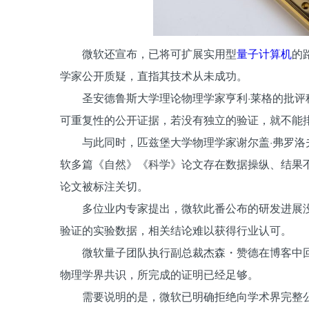
微软还宣布，已将可扩展实用型
量子计算机
的
学家公开质疑，直指其技术从未成功。
圣安德鲁斯大学理论物理学家亨利·莱格的批
可重复性的公开证据，若没有独立的验证，就不能
与此同时，匹兹堡大学物理学家谢尔盖·弗罗洛
软多篇《自然》《科学》论文存在数据操纵、结果不可
论文被标注关切。
多位业内专家提出，微软此番公布的研发进展
验证的实验数据，相关结论难以获得行业认可。
微软量子团队执行副总裁杰森・赞德在博客中
物理学界共识，所完成的证明已经足够。
需要说明的是，微软已明确拒绝向学术界完整