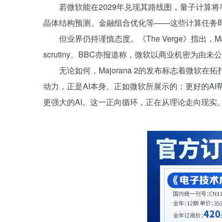
若微软能在2029年兑现其路线图，量子计算
晶体结构预测、金融组合优化等——这些计算任务
但业界仍持谨慎态度。《The Verge》指出，Maj
scrutiny。BBC亦报道称，微软以商业机密为
无论如何，Majorana 2的发布标志着微
动力，正是AI本身。正如微软所展示的：更好的A
更强大的AI。这一正向循环，正在从理论走向现实