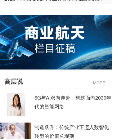
收官
高层说
MORE
6G与AI双向奔赴：构筑面向2030年
代的智能网络
制造跃升：传统产业正迈入数智化
转型的价值兑现期