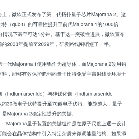
大会上，微软正式发布了第二代拓扑量子芯片Majorana 2。这
bit）的可靠性提升至前代Majorana 1的1000倍，
分情况下甚至可达1分钟。基于这一突破性进展，微软宣布
2033年提前至2029年，研发路线图缩短了一半。
代Majorana 1使用铝作为超导体，而Majorana 2改用铅
材料，能够有效保护脆弱的量子比特免受宇宙射线等环境干
 arsenide）与砷锑化铟（indium arsenide
上，从约30微电子伏特提升至70微电子伏特。能隙越大，量子
ajorana 2稳定性提升的关键。
称：“Majorana量子装置的关键组件是在原子尺度上逐一设计
可能会在晶体结构中引入特定杂质来微调能量结构。如果添