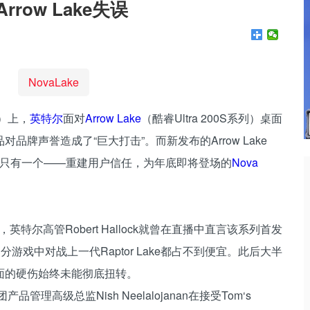
row Lake失误
NovaLake
6）上，
英特尔
面对
Arrow Lake
（酷睿Ultra 200S系列）桌面
牌声誉造成了“巨大打击”。而新发布的Arrow Lake
目的只有一个——重建用户信任，为年底即将登场的
Nova
月，英特尔高管Robert Hallock就曾在直播中直言该系列首发
游戏中对战上一代Raptor Lake都占不到便宜。此后大半
面的硬伤始终未能彻底扭转。
管理高级总监Nish Neelalojanan在接受Tom‘s