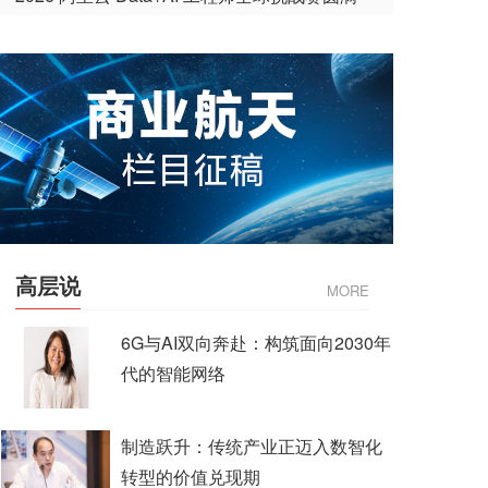
收官
高层说
MORE
6G与AI双向奔赴：构筑面向2030年
代的智能网络
制造跃升：传统产业正迈入数智化
转型的价值兑现期