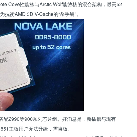
e Cove性能核与Arctic Wolf能效核的混合架构，最高52
衡AMD 3D V-Cache的“杀手锏”。
插槽，搭配Z990等900系列芯片组。好消息是，新插槽与现有
A 1851主板用户无法升级，需换板。