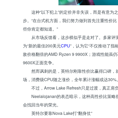
这种“以下犯上”的定价并非失误，而是有意为之。
步。“在台式机方面，我们努力做到首先注重性价比
些你肯定都知道。”
从市场反馈看，这步棋似乎是走对了。多家评测机构给予
为“新的最佳200美元
CPU
”，认为它“不仅推动了指
敌价格翻倍的AMD Ryzen 9 9900X；游戏性
9600X正面竞争。
然而讽刺的是，英特尔刚靠性价比赢得口碑，就
场，消费级CPU随之涨价，全年累计涨幅或达30%。Ar
不过，Arrow Lake Refresh只是过渡，真
Neelalojanan的表态暗示，这种高性价比策
会找回当年的荣光。
英特尔要靠Nova Lake打“翻身仗”