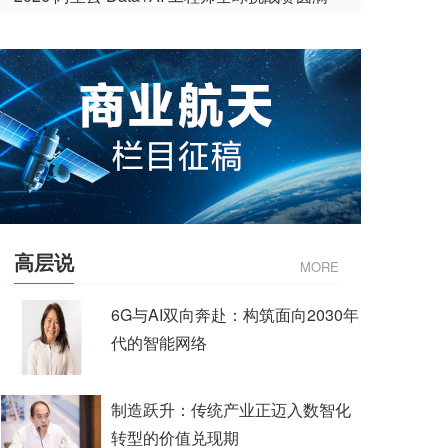
收官
高层说
MORE
6G与AI双向奔赴：构筑面向2030年
代的智能网络
制造跃升：传统产业正迈入数智化
转型的价值兑现期