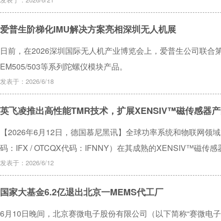
爱普生阶梯化IMU解决方案亮相深圳无人机展
日前，在2026深圳国际无人机产业博览会上，爱普生公司联合第三方
EM505/503等系列陀螺仪模块产品。
发表于：2026/6/18
英飞凌推出高性能TMR技术，扩展XENSIV™磁传感器
【2026年6月12日，德国慕尼黑讯】全球功率系统和物联网领
码：IFX / OTCQX代码：IFNNY）在其成熟的XENSIV™
传感器产品系列。该系统作为对公司既有霍尔（Hall）、巨磁阻
发表于：2026/6/12
的补充，进一步拓展了磁传感领域独特能力。
国家大基金6.2亿退出北京一MEMS代工厂
6月10日晚间，北京赛微电子股份有限公司（以下简称“赛微电