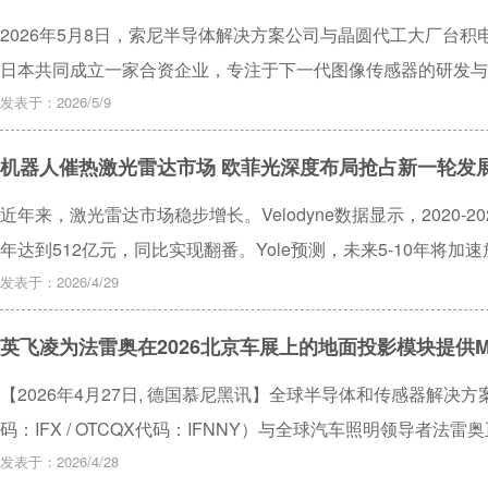
2026年5月8日，索尼半导体解决方案公司与晶圆代工大厂台
日本共同成立一家合资企业，专注于下一代图像传感器的研发与
发表于：2026/5/9
机器人催热激光雷达市场 欧菲光深度布局抢占新一轮发
近年来，激光雷达市场稳步增长。Velodyne数据显示，2020-
年达到512亿元，同比实现翻番。Yole预测，未来5-10年将加速
货量分别有望达到约660万颗和7934万颗，其中中国分别出货2
发表于：2026/4/29
英飞凌为法雷奥在2026北京车展上的地面投影模块提供M
【2026年4月27日, 德国慕尼黑讯】全球半导体和传感器解决
码：IFX / OTCQX代码：IFNNY）与全球汽车照明领导者
短距离地面投影模块。
发表于：2026/4/28