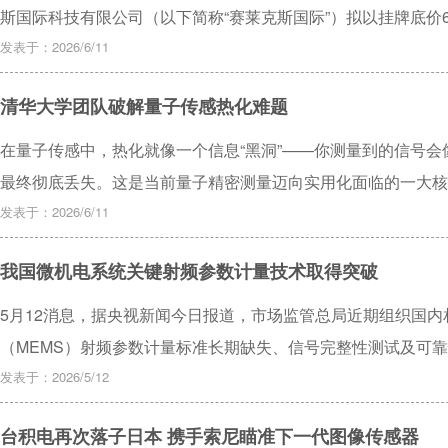
斯国际科技有限公司（以下简称“赛莱克斯国际”）拟以挂牌底价62
金股份有限公司（以下简称“国家大基金”）所持有的控股子公
发表于：2026/6/11
简称“赛莱克斯北京”）19%股权。
清华大学团队破解量子传感热化难题
在量子传感中，热化就像一个信息“黑洞”——你测量到的信号
最终彻底丢失。这是当前量子精密测量迈向实用化面临的一大核
明院士团队首次在大规模固态自旋体系中成功观测到多体动力学
发表于：2026/6/11
我国微机电系统关键射频参数计量技术取得突破
5月12消息，据央视新闻今日报道，市场监管总局近期组织国
（MEMS）射频参数计量标准长期缺失、信号完整性测试及可靠性
射频参数计量测试技术攻关。
发表于：2026/5/12
台积电再次落子日本 携手索尼瞄准下一代图像传感器