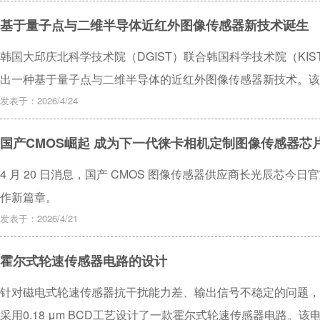
基于量子点与二维半导体近红外图像传感器新技术诞生
韩国大邱庆北科学技术院（DGIST）联合韩国科学技术院（KI
出一种基于量子点与二维半导体的近红外图像传感器新技术。该
并实现性能倍增，有望成为高分辨率红外相机及智能光学传感系
发表于：2026/4/24
究发表在最新一期《先进材料》上。
国产CMOS崛起 成为下一代徕卡相机定制图像传感器芯
4 月 20 日消息，国产 CMOS 图像传感器供应商长光辰芯
作新篇章。
发表于：2026/4/21
霍尔式轮速传感器电路的设计
针对磁电式轮速传感器抗干扰能力差、输出信号不稳定的问题，
采用0.18 μm BCD工艺设计了一款霍尔式轮速传感器电路