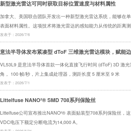
新型激光雷达可同时获取目标位置速度与材料属性
加拿大、美国联合团队开发出一种新型激光雷达系统，能够在单
表面材料属性。这项技术将激光雷达的感知能力从传统的距离测
人技术和遥感等领域具有重要意义。该研究发表于新一期《光学
发表于：2026/7/6
意法半导体发布紧凑型 dToF 三维激光雷达模块，赋能边
VL53L9 是意法半导体首款一体化直接飞行时间 (dToF) 3D 
角， 100 帧/秒，片上集成处理器，测距长度 5 厘米至 9 米
发表于：2026/7/1
Littelfuse NANO²® SMD 708系列保险丝
Littelfuse公司宣布推出NANO²® 表面贴装型708系列保险丝，这
VDC电压下额定分断电流为14,000 A。
发表于：2026/6/21