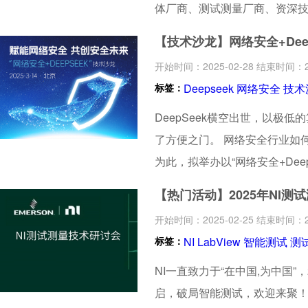
体厂商、测试测量厂商、资深技
计及测试中使用的技术和技巧
【技术沙龙】网络安全+Deep
开始时间：2025-02-28 结束时间：20
标签：
Deepseek
网络安全
技术
DeepSeek横空出世，以极
了方便之门。 网络安全行业如何
为此，拟举办以“网络安全+Dee
行业专家、学者和企业代表，共同
【热门活动】2025年NI测
网络安全技术和产品创新，提
开始时间：2025-02-25 结束时间：20
标签：
NI
LabView
智能测试
测
NI一直致力于“在中国,为中国”
启，破局智能测试，欢迎来聚！ 