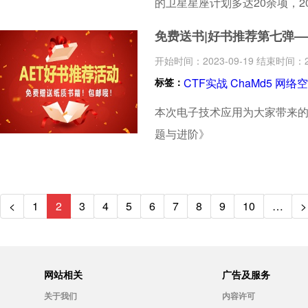
的卫星星座计划多达20余项，2
卫星制造产业年均市场规模将达
免费送书|好书推荐第七弹—
天、卫星的核心要素——特种
开始时间：2023-09-19 结束时间：20
业航天的大环境具备之后，电
标签：
CTF实战
ChaMd5
网络空
2023年商业航天电子技术应
本次电子技术应用为大家带来的是
会共同策划，邀请国内外航天
题与进阶》
电子技术的创新和发展！
<
1
2
3
4
5
6
7
8
9
10
…
>
网站相关
广告及服务
关于我们
内容许可