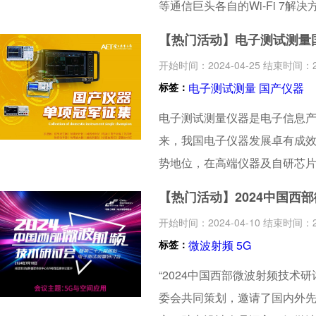
等通信巨头各自的Wi-Fi 7解决
其寄予厚望，也将重塑物联网，
【热门活动】电子测试测量
低功耗、如何确保设备和服务能够
开始时间：2024-04-25 结束时间：20
关注Wi-Fi 7技术详解与测试
标签：
电子测试测量
国产仪器
Fi 7，切实解决Wi-Fi 7产
电子测试测量仪器是电子信息产
来，我国电子仪器发展卓有成
势地位，在高端仪器及自研芯
为了践行媒体责任、支持国产
【热门活动】2024中国西
子技术应用受中国电子仪器行业
开始时间：2024-04-10 结束时间：20
量国产仪器单项冠军征集活动
标签：
微波射频
5G
“2024中国西部微波射频技术
委会共同策划，邀请了国内外