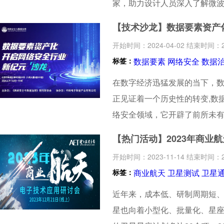
家，助力设计人员深入了解微波
解决工程师们遇到的特殊设计
【技术沙龙】数据要素资产
开始时间：2024-04-02 结束时间：20
标签：
数据要素
网络安全
数据
在数字经济迅猛发展的当下，
正见证着一个历史性的转变,数
络安全领域，它开辟了前所未
【热门活动】2023年商业
开始时间：2023-11-14 结束时间：20
标签：
商业航天
卫星测试
卫星
近年来，成本低、研制周期短
星也向着小型化、批量化、星