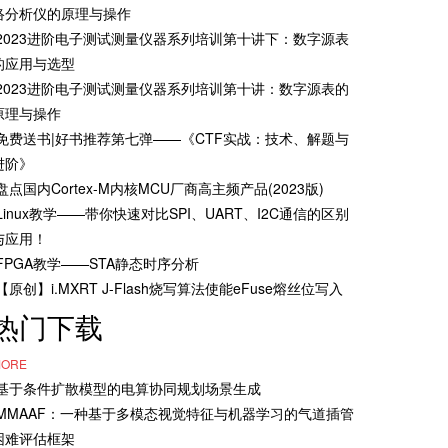
络分析仪的原理与操作
·2023进阶电子测试测量仪器系列培训第十讲下：数字源表
的应用与选型
·2023进阶电子测试测量仪器系列培训第十讲：数字源表的
原理与操作
·免费送书|好书推荐第七弹——《CTF实战：技术、解题与
进阶》
·盘点国内Cortex-M内核MCU厂商高主频产品(2023版)
·Linux教学——带你快速对比SPI、UART、I2C通信的区别
与应用！
·FPGA教学——STA静态时序分析
·【原创】i.MXRT J-Flash烧写算法使能eFuse熔丝位写入
热门下载
ORE
·基于条件扩散模型的电算协同规划场景生成
·MMAAF：一种基于多模态视觉特征与机器学习的气道插管
困难评估框架