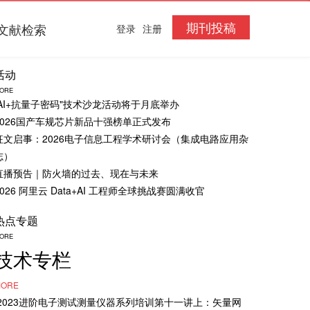
期刊投稿
文献检索
登录
注册
活动
ORE
“AI+抗量子密码"技术沙龙活动将于月底举办
2026国产车规芯片新品十强榜单正式发布
征文启事：2026电子信息工程学术研讨会（集成电路应用杂
志）
直播预告｜防火墙的过去、现在与未来
2026 阿里云 Data+AI 工程师全球挑战赛圆满收官
热点专题
ORE
技术专栏
ORE
·2023进阶电子测试测量仪器系列培训第十一讲上：矢量网