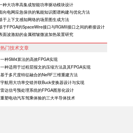
·一种大功率高集成智能功率驱动模块设计
·面向电网应急保供的氢能知识图谱构建与优化方法
·基于上下文感知网络的场景图生成方法
·基于FPGA的SpaceWire接口与RGMII接口之间的桥接设计
·表面波激励的金属褶皱微波加热装置研究
热门技术文章
一种SM4算法的高效FPGA实现
一种适用于过程层报文的压缩方法及其FPGA实现
基于多尺度特征融合的NeRF三维重建方法
宇航用大功率交错并联Buck变换器设计与实现
雷达信号预处理系统的FPGA图形化设计
重塑电动汽车驾乘体验的三大半导体技术