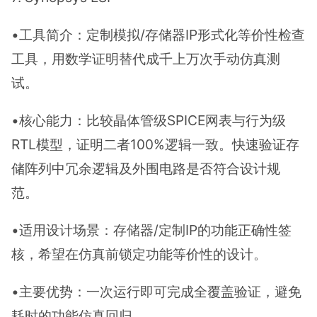
•工具简介：定制模拟/存储器IP形式化等价性检查
工具，用数学证明替代成千上万次手动仿真测
试。
•核心能力：比较晶体管级SPICE网表与行为级
RTL模型，证明二者100%逻辑一致。快速验证存
储阵列中冗余逻辑及外围电路是否符合设计规
范。
•适用设计场景：存储器/定制IP的功能正确性签
核，希望在仿真前锁定功能等价性的设计。
•主要优势：一次运行即可完成全覆盖验证，避免
耗时的功能仿真回归。