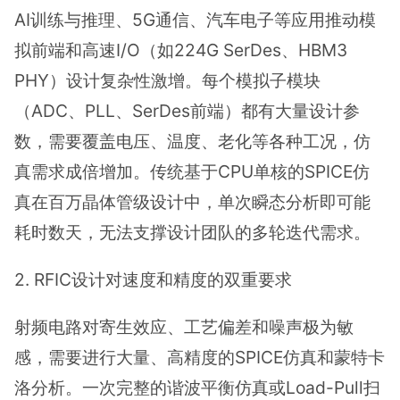
AI训练与推理、5G通信、汽车电子等应用推动模
拟前端和高速I/O（如224G SerDes、HBM3
PHY）设计复杂性激增。每个模拟子模块
（ADC、PLL、SerDes前端）都有大量设计参
数，需要覆盖电压、温度、老化等各种工况，仿
真需求成倍增加。传统基于CPU单核的SPICE仿
真在百万晶体管级设计中，单次瞬态分析即可能
耗时数天，无法支撑设计团队的多轮迭代需求。
2. RFIC设计对速度和精度的双重要求
射频电路对寄生效应、工艺偏差和噪声极为敏
感，需要进行大量、高精度的SPICE仿真和蒙特卡
洛分析。一次完整的谐波平衡仿真或Load-Pull扫