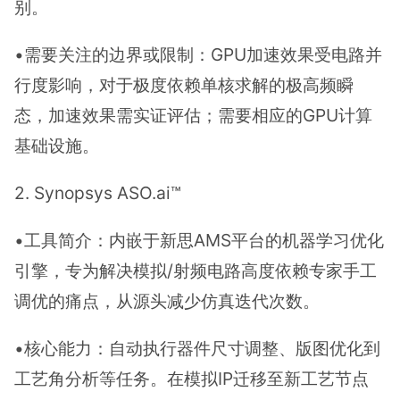
别。
•需要关注的边界或限制：GPU加速效果受电路并
行度影响，对于极度依赖单核求解的极高频瞬
态，加速效果需实证评估；需要相应的GPU计算
基础设施。
2. Synopsys ASO.ai™
•工具简介：内嵌于新思AMS平台的机器学习优化
引擎，专为解决模拟/射频电路高度依赖专家手工
调优的痛点，从源头减少仿真迭代次数。
•核心能力：自动执行器件尺寸调整、版图优化到
工艺角分析等任务。在模拟IP迁移至新工艺节点