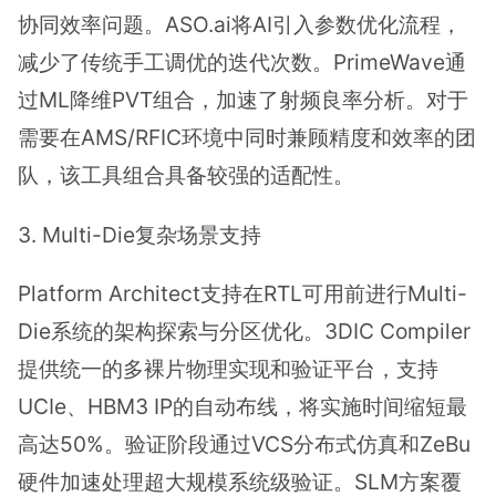
协同效率问题。ASO.ai将AI引入参数优化流程，
减少了传统手工调优的迭代次数。PrimeWave通
过ML降维PVT组合，加速了射频良率分析。对于
需要在AMS/RFIC环境中同时兼顾精度和效率的团
队，该工具组合具备较强的适配性。
3. Multi-Die复杂场景支持
Platform Architect支持在RTL可用前进行Multi-
Die系统的架构探索与分区优化。3DIC Compiler
提供统一的多裸片物理实现和验证平台，支持
UCIe、HBM3 IP的自动布线，将实施时间缩短最
高达50%。验证阶段通过VCS分布式仿真和ZeBu
硬件加速处理超大规模系统级验证。SLM方案覆