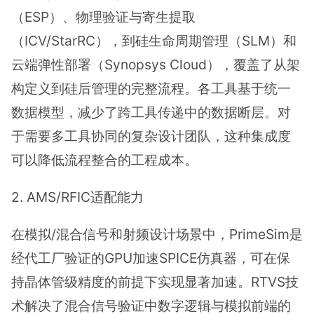
（ESP）、物理验证与寄生提取
（ICV/StarRC），到硅生命周期管理（SLM）和
云端弹性部署（Synopsys Cloud），覆盖了从架
构定义到硅后管理的完整流程。各工具基于统一
数据模型，减少了跨工具传递中的数据断层。对
于需要多工具协同的复杂设计团队，这种集成度
可以降低流程整合的工程成本。
2. AMS/RFIC适配能力
在模拟/混合信号和射频设计场景中，PrimeSim是
经代工厂验证的GPU加速SPICE仿真器，可在保
持晶体管级精度的前提下实现显著加速。RTVS技
术解决了混合信号验证中数字逻辑与模拟前端的