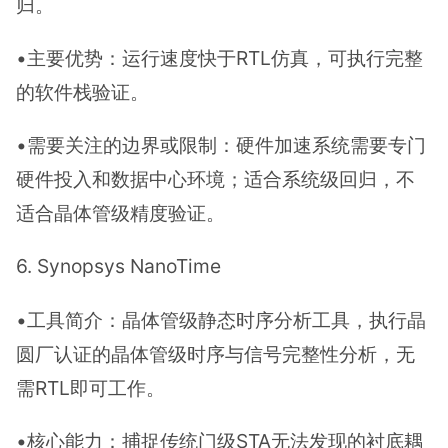
归。
•主要优势：运行速度快于RTL仿真，可执行完整
的软件栈验证。
•需要关注的边界或限制：硬件加速系统需要专门
硬件投入和数据中心环境；适合系统级回归，不
适合晶体管级精度验证。
6. Synopsys NanoTime
•工具简介：晶体管级静态时序分析工具，执行晶
圆厂认证的晶体管级时序与信号完整性分析，无
需RTL即可工作。
•核心能力：捕捉传统门级STA无法发现的衬底耦