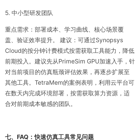
5. 中小型研发团队
重点需求：部署成本、学习曲线、核心场景覆
盖、验证效率提升。 建议：可通过Synopsys
Cloud的按分钟计费模式按需获取工具能力，降低
前期投入。建议先从PrimeSim GPU加速入手，针
对当前项目的仿真瓶颈评估效果，再逐步扩展至
其他工具。TetraMem的案例表明，利用云平台可
在数天内完成环境部署，按需获取算力资源，适
合对前期成本敏感的团队。
七、FAQ：快速仿真工具常见问题