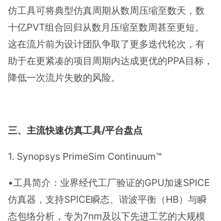
仿工具可将典型仿真周期从数周压缩至数天，数
十亿PVT组合回归从数月压缩至数周甚至更短。
这在流片前为设计团队争取了更多迭代轮次，有
助于在更紧凑的项目周期内达成更优的PPA目标，
降低一次流片失败的风险。
三、主流快速仿真工具/平台盘点
1. Synopsys PrimeSim Continuum™
•工具简介：业界经代工厂验证的GPU加速SPICE
仿真器，支持SPICE瞬态、谐波平衡（HB）与瞬
态包络分析，专为7nm及以下先进工艺的大规模