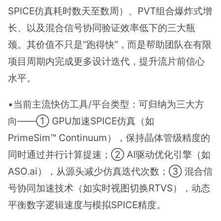
SPICE仿真耗时数天至数周）、PVT组合爆炸式增
长、以及混合信号协同验证效率低下的三大瓶
颈。其价值不只是“跑得快”，而是帮助团队在有限
项目周期内完成更多设计迭代，提升流片前信心
水平。
•当前主流快仿工具/平台类型：可归纳为三大方
向——① GPU加速SPICE仿真（如
PrimeSim™ Continuum），保持晶体管级精度的
同时通过并行计算提速；② AI驱动优化引擎（如
ASO.ai），从源头减少仿真迭代次数；③ 混合信
号协同加速技术（如实时视图切换RTVS），动态
平衡数字逻辑速度与模拟SPICE精度。