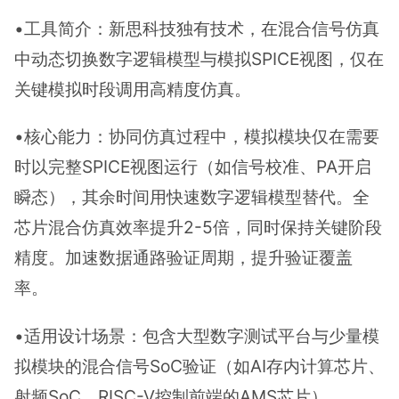
•工具简介：新思科技独有技术，在混合信号仿真
中动态切换数字逻辑模型与模拟SPICE视图，仅在
关键模拟时段调用高精度仿真。
•核心能力：协同仿真过程中，模拟模块仅在需要
时以完整SPICE视图运行（如信号校准、PA开启
瞬态），其余时间用快速数字逻辑模型替代。全
芯片混合仿真效率提升2-5倍，同时保持关键阶段
精度。加速数据通路验证周期，提升验证覆盖
率。
•适用设计场景：包含大型数字测试平台与少量模
拟模块的混合信号SoC验证（如AI存内计算芯片、
射频SoC、RISC-V控制前端的AMS芯片）。